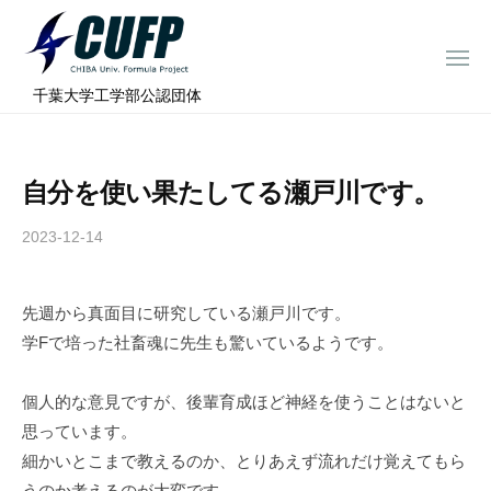
ー
コ
ミ
ン
ュ
メ
テ
ニ
ラ
千
ュ
⠀千葉大学工学部公認団体
ン
ー
プ
葉
ツ
ロ
大
へ
ジ
学
自分を使い果たしてる瀬戸川です。
ス
ェ
フ
ク
キ
2023-12-14
b
ト
ォ
ッ
y
ー
プ
c
ミ
先週から真面目に研究している瀬戸川です。
h
ュ
学Fで培った社畜魂に先生も驚いているようです。
i
ラ
b
a
プ
個人的な意見ですが、後輩育成ほど神経を使うことはないと
-
ロ
思っています。
f
ジ
細かいとこまで教えるのか、とりあえず流れだけ覚えてもら
o
うのか考えるのが大変です。