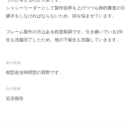
ェ
r
シャシーリーダーとして製作効率を上げつつも静的審査の引
ク
m
継ぎをしなければならないため、頭を悩ませています。
ト
u
l
a
フレーム製作の方はある程度順調です。引き継いでいる1年
生も洗脳完了したため、他の下級生も洗脳していきます。
投
前の投稿
稿
朝型改全時間型の菅野です．
ナ
ビ
次の投稿
ゲ
近況報告
ー
シ
ョ
ン