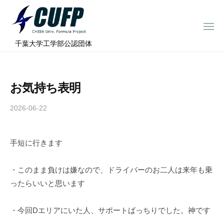
ー
コ
ミ
ン
ュ
メ
テ
ニ
ラ
千
ュ
⠀千葉大学工学部公認団体
ン
ー
プ
葉
ツ
ロ
大
へ
ジ
学
お気持ち表明
ス
ェ
フ
ク
キ
2026-06-22
b
ト
ォ
ッ
y
ー
プ
c
ミ
手短に行きます
h
ュ
i
ラ
b
・このまま負けは嫌なので、ドライバーのお二人は来年も乗
a
プ
ったらいいと思います
-
ロ
f
ジ
・今回Dエリアにいた人、サポートばっちりでした。神です
o