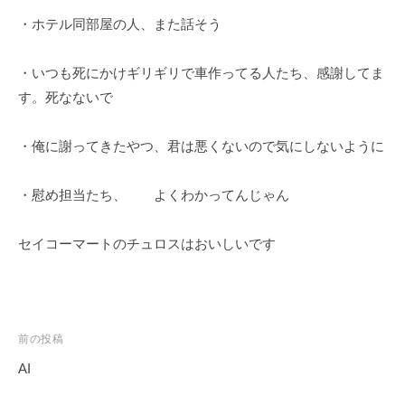
ェ
r
・ホテル同部屋の人、また話そう
ク
m
ト
u
・いつも死にかけギリギリで車作ってる人たち、感謝してま
l
a
す。死なないで
・俺に謝ってきたやつ、君は悪くないので気にしないように
・慰め担当たち、 よくわかってんじゃん
セイコーマートのチュロスはおいしいです
投
前の投稿
稿
AI
ナ