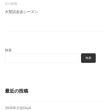
ビ
次の投稿
ゲ
大型試走会シーズン
ー
シ
ョ
ン
検索
検索
最近の投稿
2026年大会Day5