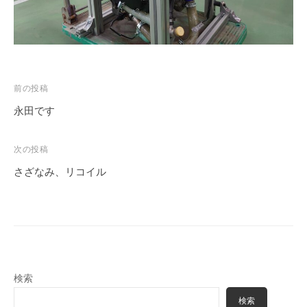
投
前の投稿
稿
永田です
ナ
ビ
次の投稿
ゲ
さざなみ、リコイル
ー
シ
ョ
ン
検索
検索