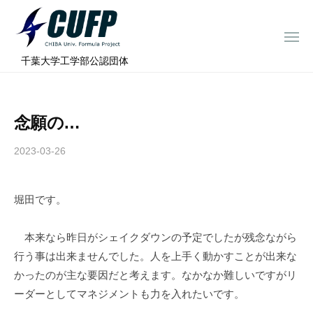
ー
コ
ミ
ン
ュ
メ
テ
ニ
ラ
千
ュ
⠀千葉大学工学部公認団体
ン
ー
プ
葉
ツ
ロ
大
へ
ジ
学
念願の…
ス
ェ
フ
ク
キ
2023-03-26
b
ト
ォ
ッ
y
ー
プ
c
ミ
堀田です。
h
ュ
i
ラ
b
本来なら昨日がシェイクダウンの予定でしたが残念ながら
a
プ
行う事は出来ませんでした。人を上手く動かすことが出来な
-
ロ
かったのが主な要因だと考えます。なかなか難しいですがリ
f
ジ
ーダーとしてマネジメントも力を入れたいです。
o