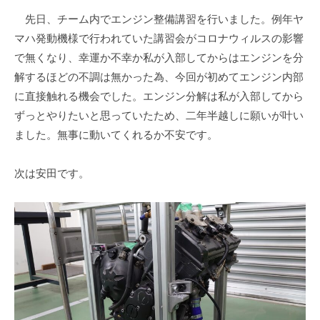
ェ
r
先日、チーム内でエンジン整備講習を行いました。例年ヤ
ク
m
マハ発動機様で行われていた講習会がコロナウィルスの影響
ト
u
で無くなり、幸運か不幸か私が入部してからはエンジンを分
l
a
解するほどの不調は無かった為、今回が初めてエンジン内部
に直接触れる機会でした。エンジン分解は私が入部してから
ずっとやりたいと思っていたため、二年半越しに願いが叶い
ました。無事に動いてくれるか不安です。
次は安田です。