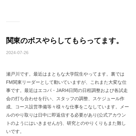
関東のボスやらしてもらってます。
2024-07-26
b
y
c
瀬戸川です。最近はまともな大学院生やってます。裏では
h
FM関東リーダーとして動いていますが、これまた大変な仕
i
b
事です。最近はエコパ・JARI4日間の日程調整および各試走
a
会の打ち合わせを行い、スタッフの調整、スケジュール作
-
成、コース設営準備等々様々な仕事をこなしています。メー
f
ルのやり取りは日中に即返信する必要があり(公式アカウン
o
トのようにはいきませんが)、研究とのやりくりもまた難し
r
いです。
m