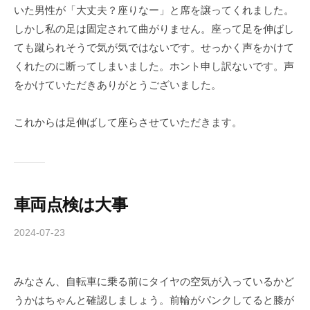
a
いた男性が「大丈夫？座りなー」と席を譲ってくれました。
-
しかし私の足は固定されて曲がりません。座って足を伸ばし
f
ても蹴られそうで気が気ではないです。せっかく声をかけて
o
くれたのに断ってしまいました。ホント申し訳ないです。声
r
をかけていただきありがとうございました。
m
u
これからは足伸ばして座らさせていただきます。
l
a
車両点検は大事
2024-07-23
b
y
c
みなさん、自転車に乗る前にタイヤの空気が入っているかど
h
うかはちゃんと確認しましょう。前輪がパンクしてると膝が
i