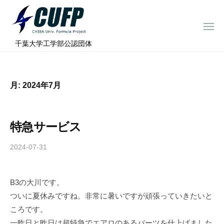
ー
コ
ミ
ン
ュ
メ
テ
ニ
ラ
千
ュ
⠀千葉大学工学部公認団体
ン
ー
プ
葉
ツ
ロ
大
へ
ジ
学
月:
2024年7月
ス
ェ
フ
ク
キ
ト
ォ
ッ
特急サービス
ー
プ
ミ
2024-07-31
b
ュ
y
ラ
c
プ
B3の大川です。
h
ついに夏休みですね。非常に暑いですが頑張っていきたいと
i
ロ
b
ころです。
ジ
a
一昨日と昨日は超特急でエアロのあるパーツを仕上げました