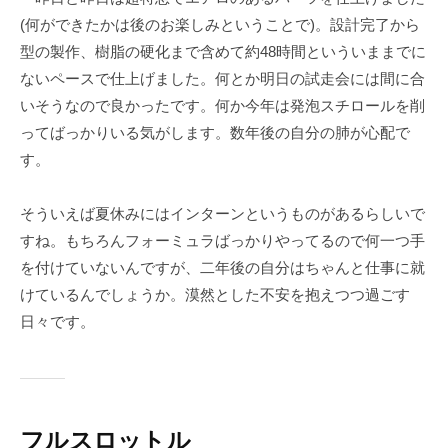
ェ
-
(何ができたかは後のお楽しみということで)。設計完了から
ク
f
型の製作、樹脂の硬化まで含めて約48時間といういままでに
ト
o
ないペースで仕上げました。何とか明日の試走会には間に合
r
いそうなので良かったです。何か今年は発泡スチロールを削
m
ってばっかりいる気がします。数年後の自分の肺が心配で
u
す。
l
a
そういえば夏休みにはインターンというものがあるらしいで
すね。もちろんフォーミュラばっかりやってるので何一つ手
を付けていないんですが、二年後の自分はちゃんと仕事に就
けているんでしょうか。漠然とした不安を抱えつつ過ごす
日々です。
フルスロットル