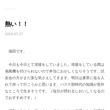
熱い！！
2024-07-27
b
y
c
堀田です。
h
i
b
今日も今日とて溶接をしていました。溶接をしている間は
a
扇風機を付けられないので本当におかしくなりそうです。試
-
走会の方がまだ楽な気さえしてきます。明日は麦茶に塩を入
f
れて持って行こうかと思います。バスケ部時代の知識が意外
o
なところで生きそうです。（塩分が摂れるしおいしくなるの
r
でおすすめです。）
m
u