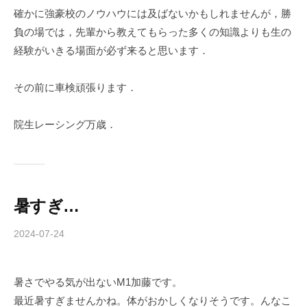
確かに強豪校のノウハウには及ばないかもしれませんが，勝
負の場では，先輩から教えてもらった多くの知識よりも生の
経験がいきる場面が必ず来ると思います．
その前に車検頑張ります．
院生レーシング万歳．
暑すぎ…
2024-07-24
b
y
c
暑さでやる気が出ないM1加藤です。
h
最近暑すぎませんかね。体がおかしくなりそうです。んなこ
i