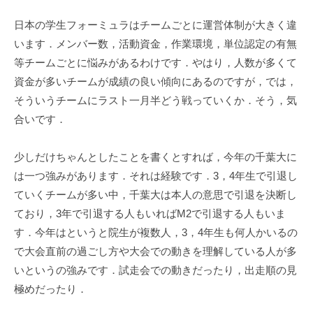
b
a
日本の学生フォーミュラはチームごとに運営体制が大きく違
-
います．メンバー数，活動資金，作業環境，単位認定の有無
f
等チームごとに悩みがあるわけです．やはり，人数が多くて
o
資金が多いチームが成績の良い傾向にあるのですが，では，
r
そういうチームにラスト一月半どう戦っていくか．そう，気
m
合いです．
u
l
a
少しだけちゃんとしたことを書くとすれば，今年の千葉大に
は一つ強みがあります．それは経験です．3，4年生で引退し
ていくチームが多い中，千葉大は本人の意思で引退を決断し
ており，3年で引退する人もいればM2で引退する人もいま
す．今年はというと院生が複数人，3，4年生も何人かいるの
で大会直前の過ごし方や大会での動きを理解している人が多
いというの強みです．試走会での動きだったり，出走順の見
極めだったり．