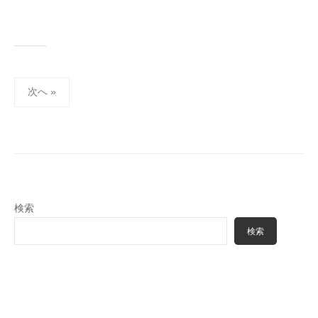
投
次へ »
稿
の
ペ
ー
ジ
送
検索
り
検索