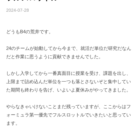
2024-07-28
b
y
c
どうもB4の荒井です。
h
i
b
24のチームが始動してから今まで、就活だ単位だ研究だなん
a
だと作業に思うように貢献できませんでした。
-
f
しかし入学してから一番真面目に授業を受け、課題を出し、
o
上限まで詰め込んだ単位を一つも落とさないぞと集中してい
r
た期間も終わりを告げ、いよいよ夏休みがやってきました。
m
u
やらなきゃいけないことまだ残っていますが、ここからはフ
l
a
ォーミュラ第一優先でフルスロットルでいきたいと思ってい
ます。