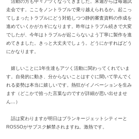
活動の方も中々アツくなってきました。来週からは毎週試
l
a
走会です。ここをノントラブルで乗り越えられるか。起こっ
てしまったトラブルにどう対処しつつ静的審査資料の作成を
進めていくかがカギになります。昨年はトラブル続きで大変
でしたが、今年はトラブルが起こらないよう丁寧に製作を進
めてきました。きっと大丈夫でしょう。どうにかすればどう
にかなります。
嬉しいことに1年生達もアツく活動に関わってくれていま
す。自発的に動き、分からないことはすぐに聞いて学んでく
れる姿勢は本当に嬉しいです。熱狂がイノベーションを生み
ます（どこかで拾った言葉なのですが詳細が思い出せませ
ん…）
話は変わりますが明日はブランキージェットシティーと
ROSSOがサブスク解禁されますね。激熱です。