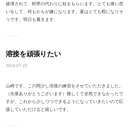
b
破壊されて、靭帯の代わりに杖をもらいます。とても痛い思
a
いをして、何もかもが嫌になります。夏はとても暇になりそ
-
うです。明日も書きます。
f
o
r
m
u
溶接を頑張りたい
l
a
2024-07-23
b
y
c
山崎です。この間少し溶接の練習をさせていただきました。
h
（先輩ありがとうございます）難しくて全然できなかったで
i
b
すが、これから少しづつできるようになっていきたいので応
a
援していただけると嬉しいです。
-
f
o