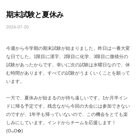
r
期末試験と夏休み
m
u
2024-07-20
b
l
y
a
c
今週から今学期の期末試験が始まりました。昨日は一番大変
h
な日でした。1限目に漢字、2限目に化学、3限目に微積分の
i
b
試験があったからです。幸いに次の試験は水曜日なので、休
a
む時間があります。すべての試験がうまくいくことを願って
-
います。
f
o
一方で、夏休みが始まるのが待ち遠しいです。1か月半イン
r
ドに帰る予定です。残念ながら今回の大会には参加できない
m
のですが、1年半も帰っていないので、この機会をとても楽
u
しみにしています。インドからチームを応援します！
l
a
(⁠ʘ⁠ᴗ⁠ʘ⁠✿⁠)