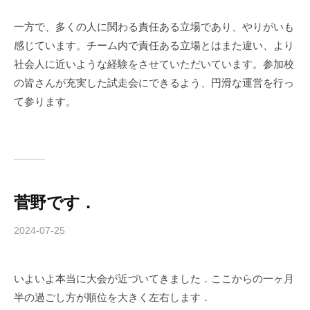
u
一方で、多くの人に関わる責任ある立場であり、やりがいも
l
a
感じています。チーム内で責任ある立場とはまた違い、より
社会人に近いような経験をさせていただいています。参加校
の皆さんが充実した試走会にできるよう、円滑な運営を行っ
て参ります。
菅野です．
2024-07-25
b
y
c
いよいよ本当に大会が近づいてきました．ここからの一ヶ月
h
半の過ごし方が順位を大きく左右します．
i