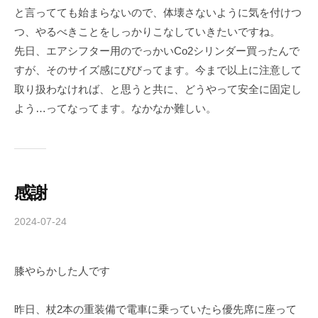
b
と言ってても始まらないので、体壊さないように気を付けつ
a
つ、やるべきことをしっかりこなしていきたいですね。
-
先日、エアシフター用のでっかいCo2シリンダー買ったんで
f
すが、そのサイズ感にびびってます。今まで以上に注意して
o
取り扱わなければ、と思うと共に、どうやって安全に固定し
r
よう…ってなってます。なかなか難しい。
m
u
l
a
感謝
2024-07-24
b
y
c
膝やらかした人です
h
i
b
昨日、杖2本の重装備で電車に乗っていたら優先席に座って