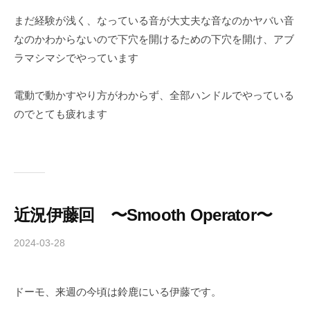
-
まだ経験が浅く、なっている音が大丈夫な音なのかヤバい音
f
なのかわからないので下穴を開けるための下穴を開け、アブ
o
ラマシマシでやっています
r
m
電動で動かすやり方がわからず、全部ハンドルでやっている
u
のでとても疲れます
l
a
近況伊藤回 〜Smooth Operator〜
2024-03-28
b
y
c
ドーモ、来週の今頃は鈴鹿にいる伊藤です。
h
i