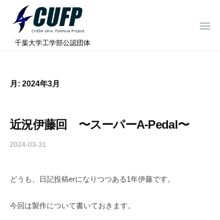
ー
コ
ミ
ン
ュ
メ
テ
ニ
ラ
千
ュ
⠀千葉大学工学部公認団体
ン
ー
プ
葉
ツ
ロ
大
へ
ジ
学
月:
2024年3月
ス
ェ
フ
ク
キ
ト
ォ
ッ
近況伊藤回 〜スーパーA-Pedal〜
ー
プ
ミ
2024-03-31
b
ュ
y
ラ
c
プ
どうも、日記投稿erになりつつある1年伊藤です。
h
i
ロ
b
今回は製作について書いておきます。
ジ
a