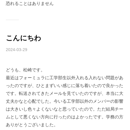
恐れることはありません
m
u
l
a
こんにちわ
2024-03-29
b
y
c
どうも、松崎です。
h
最近はフォーミュラに工学部生以外入れる入れない問題があ
i
b
ったのですが、ひとまずいい感じに落ち着いたので良かった
a
です。転送されてきたメールを見ていたのですが、本当に大
-
丈夫かなと心配でした。今いる工学部以外のメンバーの影響
f
は大きいし色々よくないなと思っていたので。ただ結局チー
o
ムとして悪くない方向に行ったのはよかったです。学務の方
r
ありがとうございました。
m