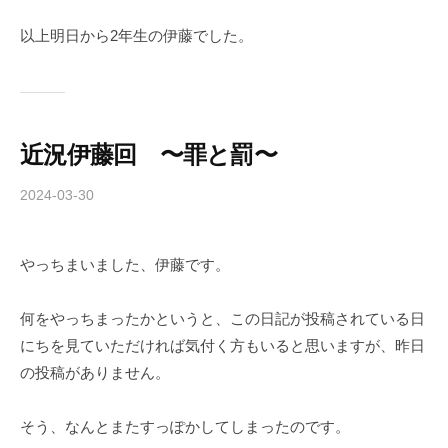
以上明日から2年生の伊藤でした。
近況伊藤回 〜罪と罰〜
2024-03-30
b
y
c
やっちまいました、伊藤です。
h
i
b
何をやっちまったかというと、この日記が投稿されている日
a
にちを見ていただければ気付く方もいると思いますが、昨日
-
の投稿がありません。
f
o
そう、なんとまたすっぽかしてしまったのです。
r