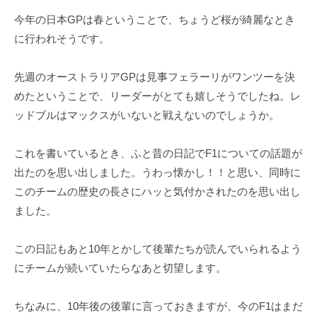
b
今年の日本GPは春ということで、ちょうど桜が綺麗なとき
a
に行われそうです。
-
f
先週のオーストラリアGPは見事フェラーリがワンツーを決
o
めたということで、リーダーがとても嬉しそうでしたね。レ
r
ッドブルはマックスがいないと戦えないのでしょうか。
m
u
これを書いているとき、ふと昔の日記でF1についての話題が
l
a
出たのを思い出しました。うわっ懐かし！！と思い、同時に
このチームの歴史の長さにハッと気付かされたのを思い出し
ました。
この日記もあと10年とかして後輩たちが読んでいられるよう
にチームが続いていたらなあと切望します。
ちなみに、10年後の後輩に言っておきますが、今のF1はまだ