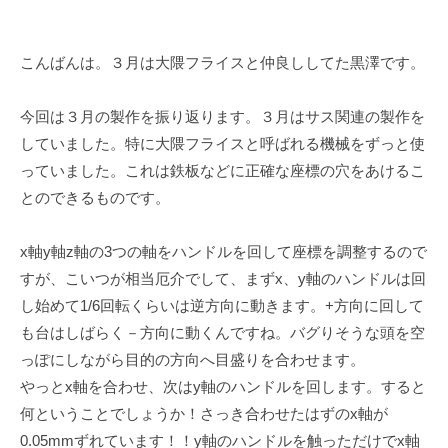
y
c
こんばんは。３月は大隈フライスと仲良ししてた黒澤です。
h
i
b
今回は３月の製作を振り返ります。３月はサス関連の製作を
a
していました。特に大隈フライスと呼ばれる機械をずっと使
-
っていました。これは鉄板などに正確な座標の穴をあけるこ
f
とのできるものです。
o
r
x軸y軸z軸の3つの軸をハンドルを回して座標を調整するので
m
すが、こいつが相当厄介でして、まずx、y軸のハンドルは回
u
し始めて1/6回転くらいは逆方向に動きます。+方向に回して
l
a
も台はしばらく－方向に動くんですね。バグりそうな頭を空
っぽにしながら目的の方向へ目盛りを合わせます。
やっとx軸を合わせ、次はy軸のハンドルを回します。すると
何ということでしょうか！さっき合わせたはずのx軸が
0.05mmずれています！！y軸のハンドルを触っただけでx軸