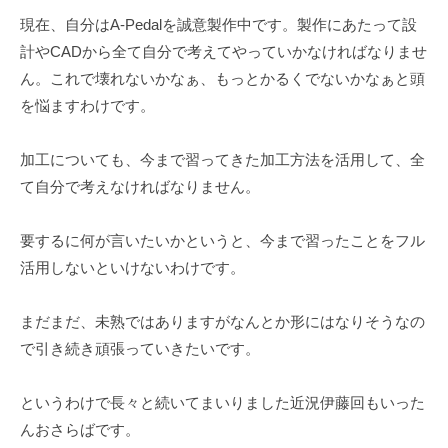
ェ
-
現在、自分はA-Pedalを誠意製作中です。製作にあたって設
ク
f
計やCADから全て自分で考えてやっていかなければなりませ
ト
o
ん。これで壊れないかなぁ、もっとかるくでないかなぁと頭
r
を悩ますわけです。
m
u
加工についても、今まで習ってきた加工方法を活用して、全
l
a
て自分で考えなければなりません。
要するに何が言いたいかというと、今まで習ったことをフル
活用しないといけないわけです。
まだまだ、未熟ではありますがなんとか形にはなりそうなの
で引き続き頑張っていきたいです。
というわけで長々と続いてまいりました近況伊藤回もいった
んおさらばです。