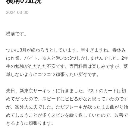
横溝の近況
2024-03-30
b
y
c
横溝です。
h
i
b
ついに3月が終わろうとしています、早すぎますね。春休み
a
は作業、バイト、友人と遊ぶの3つしかしませんでした。2年
-
生の勉強がただただ不安です。専門科目は楽しみですが、落
f
単しないようにコツコツ頑張りたい所存です。
o
r
先日、新東京サーキットに行きました。2ストのカートは初
m
めてだったので、スピードにビビるかなと思っていたのです
u
が、案外大丈夫でした。ただブレーキが残ったまま曲がり始
l
a
めてしまうことが多くスピンを繰り返していたので、改善で
きるように頑張ります。