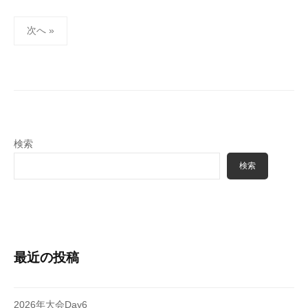
投
次へ »
稿
の
ペ
ー
ジ
送
検索
り
検索
最近の投稿
2026年大会Day6