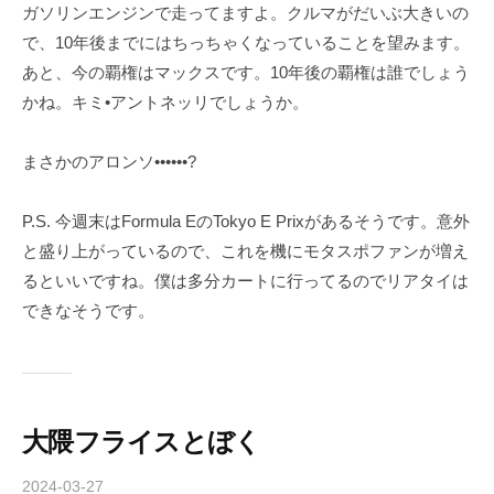
ガソリンエンジンで走ってますよ。クルマがだいぶ大きいの
で、10年後までにはちっちゃくなっていることを望みます。
あと、今の覇権はマックスです。10年後の覇権は誰でしょう
かね。キミ•アントネッリでしょうか。
まさかのアロンソ••••••?
P.S. 今週末はFormula EのTokyo E Prixがあるそうです。意外
と盛り上がっているので、これを機にモタスポファンが増え
るといいですね。僕は多分カートに行ってるのでリアタイは
できなそうです。
大隈フライスとぼく
2024-03-27
b