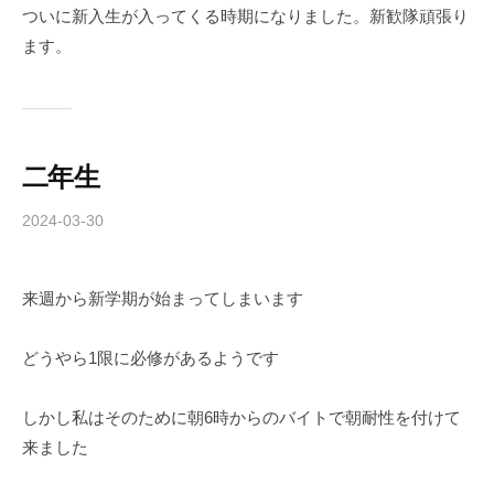
ついに新入生が入ってくる時期になりました。新歓隊頑張り
ます。
二年生
2024-03-30
b
y
c
来週から新学期が始まってしまいます
h
i
b
どうやら1限に必修があるようです
a
-
しかし私はそのために朝6時からのバイトで朝耐性を付けて
f
来ました
o
r