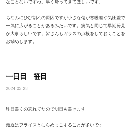
なことないですね。早く帰ってきてほしいです。
ちなみにひび割れの原因ですが小さな傷が寒暖差や気圧差で
一気に広がることがあるみたいです。病気と同じで早期発見
が大事らしいです。皆さんもガラスの点検をしておくことを
お勧めします。
一日目 笹目
2024-03-28
b
y
c
昨日書くの忘れてたので明日も書きます
h
i
b
最近はフライスとにらめっこすることが多いです
a