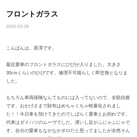
フロントガラス
2024-03-28
b
y
c
こんばんは。黒澤です。
h
i
b
最近愛車のフロントガラスにひびが入りました。大きさ
a
30cmくらいのひびです。修理不可能らしく即交換となりま
-
した。
f
o
もちろん車両保険なんてものには入ってないので、全額自腹
r
です。おかげさまで財布はめちゃくちゃ軽量化されまし
m
た！！今日車を預けてきたのでしばらく愛車とお別れです。
u
代車はダイハツのムーヴでした。遅いし足がふにゃふにゃで
l
a
す。自分の愛車もなかなかボロだと思ってましたが全然そん