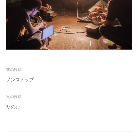
投
前の投稿
稿
ノンストップ
ナ
ビ
次の投稿
ゲ
たのむ
ー
シ
ョ