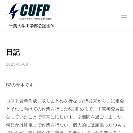
ー
コ
ミ
ン
ュ
メ
テ
ニ
ラ
千
ュ
⠀千葉大学工学部公認団体
ン
ー
プ
葉
ツ
ロ
大
へ
ジ
学
日記
ス
ェ
フ
ク
キ
2023-06-09
b
ト
ォ
ッ
y
ー
プ
c
ミ
B2の青木です。
h
ュ
i
ラ
b
コスト資料作成、取りまとめを行なった5月末から、試走会
a
プ
とそれに向けての作業を行った6月初めまで、中間考査も重
-
ロ
なっていたことで非常に忙しい１、２週間を過ごしました。
f
ジ
何日かは終電まで作業を行ない、個人的には頑張ったつもり
o
でしたが、家に帰らずに夜通し作業をしていた先輩も多く、