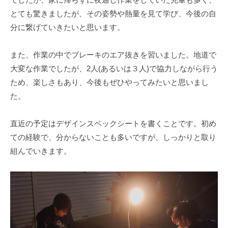
ェ
r
とても驚きましたが、その姿勢や熱量を見て学び、今後の自
ク
m
分に繋げていきたいと思います。
ト
u
l
a
また、作業の中でブレーキのエア抜きを習いました。地道で
大変な作業でしたが、2人(あるいは３人)で協力しながら行う
ため、楽しさもあり、今後もぜひやってみたいと思いまし
た。
直近の予定はデザインスペックシートを書くことです。初め
ての経験で、分からないことも多いですが、しっかりと取り
組んでいきます。