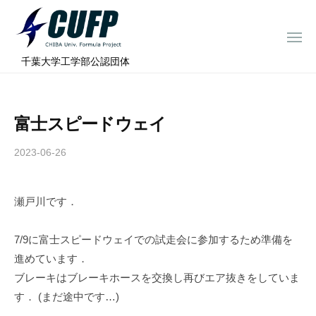
ー
コ
ミ
ン
ュ
メ
テ
ニ
ラ
千
ュ
⠀千葉大学工学部公認団体
ン
ー
プ
葉
ツ
ロ
大
へ
ジ
学
富士スピードウェイ
ス
ェ
フ
ク
キ
2023-06-26
b
ト
ォ
ッ
y
ー
プ
c
ミ
瀬戸川です．
h
ュ
i
ラ
b
7/9に富士スピードウェイでの試走会に参加するため準備を
a
プ
進めています．
-
ロ
ブレーキはブレーキホースを交換し再びエア抜きをしていま
f
ジ
す． (まだ途中です…)
o