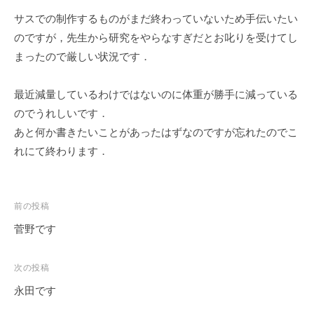
ェ
r
サスでの制作するものがまだ終わっていないため手伝いたい
ク
m
のですが，先生から研究をやらなすぎだとお叱りを受けてし
ト
u
まったので厳しい状況です．
l
a
最近減量しているわけではないのに体重が勝手に減っている
のでうれしいです．
あと何か書きたいことがあったはずなのですが忘れたのでこ
れにて終わります．
投
前の投稿
稿
菅野です
ナ
ビ
次の投稿
ゲ
永田です
ー