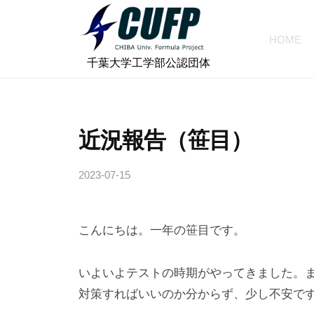
ォ
コ
ー
ン
HOME
ミ
テ
千
ュ
⠀千葉大学工学部公認団体
ン
ラ
葉
ツ
プ
大
へ
ロ
学
近況報告（笹目）
ス
ジ
フ
キ
ェ
2023-07-15
b
ォ
ッ
ク
y
プ
ー
ト
c
ミ
こんにちは。一年の笹目です。
h
ュ
i
ラ
b
いよいよテストの時期がやってきました。
a
プ
対策すればいいのか分からず、少し不安で
-