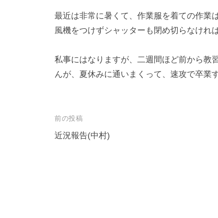
ロ
f
最近は非常に暑くて、作業服を着ての作業
ジ
o
風機をつけずシャッターも閉め切らなけれ
ェ
r
m
ク
私事にはなりますが、二週間ほど前から教
u
ト
んが、夏休みに通いまくって、速攻で卒業
l
a
投
前の投稿
稿
近況報告(中村)
ナ
ビ
ゲ
ー
シ