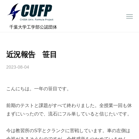
ー
コ
ミ
ン
ュ
メ
テ
ニ
ラ
千
ュ
⠀千葉大学工学部公認団体
ン
ー
プ
葉
ツ
ロ
大
へ
ジ
学
近況報告 笹目
ス
ェ
フ
ク
キ
2023-08-04
b
ト
ォ
ッ
y
ー
プ
c
ミ
こんにちは。一年の笹目です。
h
ュ
i
ラ
b
前期のテストと課題がすべて終わりました。全授業一回も休
a
プ
まずにいったので、流石にフル単していると信じたいです。
-
ロ
f
ジ
今は教習所のS字とクランクに苦戦しています。車の左側は
o
余裕があるそうなのですが、全然感覚をつかめていません。