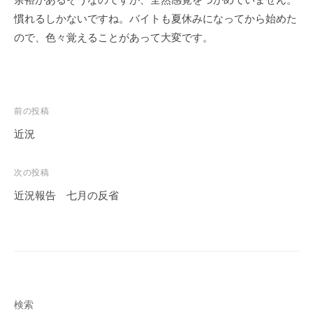
ェ
r
慣れるしかないですね。バイトも夏休みになってから始めた
ク
m
ので、色々覚えることがあって大変です。
ト
u
l
a
投
前の投稿
稿
近況
ナ
ビ
次の投稿
ゲ
近況報告 七月の反省
ー
シ
ョ
ン
検索