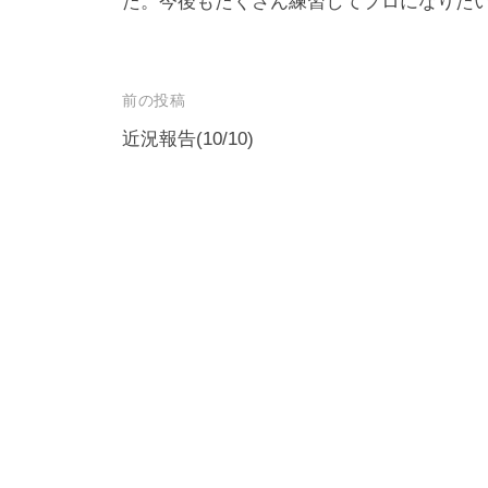
ロ
た。今後もたくさん練習してプロになりた
f
ジ
o
ェ
r
投
前の投稿
m
ク
稿
u
近況報告(10/10)
ト
l
ナ
a
ビ
ゲ
ー
シ
ョ
ン