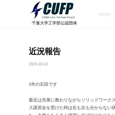
ォ
コ
ー
ン
HOME
ミ
テ
千
ュ
⠀千葉大学工学部公認団体
ン
ラ
葉
ツ
プ
大
へ
ロ
学
近況報告
ス
ジ
フ
キ
ェ
2023-10-10
b
ォ
ッ
ク
y
プ
ー
ト
c
ミ
1年の石田です
h
ュ
i
ラ
b
最近は先輩に教わりながらソリッドワーク
a
プ
ス講習会を受けた時は右も左も分からない
-