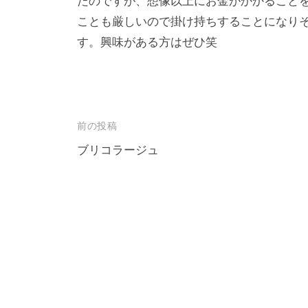
ロ
たのですが、想像以上にお金がかかること
f
ことも厳しいので掛け持ちすることになり
ジ
o
す。興味がある方はぜひ笑
ェ
r
m
ク
u
ト
l
a
投
前の投稿
稿
ブリコラージュ
ナ
ビ
ゲ
ー
シ
ョ