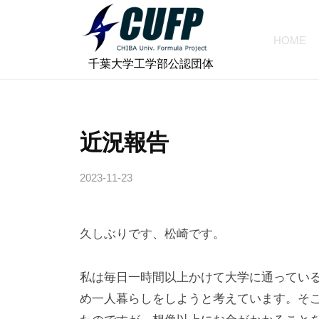
ォ
コ
ー
ン
HOME
ミ
テ
千
ュ
⠀千葉大学工学部公認団体
ン
ラ
葉
ツ
プ
大
へ
ロ
学
近況報告
ス
ジ
フ
キ
ェ
2023-11-23
b
ォ
ッ
ク
y
プ
ー
ト
c
ミ
久しぶりです、松崎です。
h
ュ
i
ラ
b
私は毎日一時間以上かけて大学に通ってい
a
プ
め一人暮らしをしようと考えています。そ
-