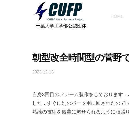
ォ
コ
ー
ン
HOME
ミ
テ
千
ュ
⠀千葉大学工学部公認団体
ン
ラ
葉
ツ
プ
大
へ
ロ
学
朝型改全時間型の菅野
ス
ジ
フ
キ
ェ
2023-12-13
b
ォ
ッ
ク
y
プ
ー
ト
c
ミ
自身3回目のフレーム製作をしております．
h
ュ
i
した．すぐに別のパーツ用に回されたので
ラ
b
熟練の技術を後輩に魅せられるように頑張
a
プ
-