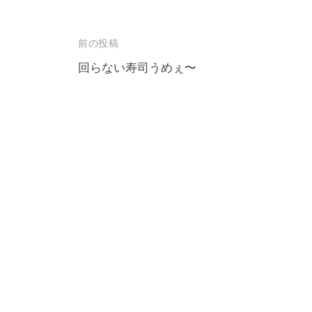
ロ
f
ジ
o
投
前の投稿
ェ
r
稿
回らない寿司うめぇ〜
m
ク
u
ナ
ト
l
ビ
a
ゲ
ー
シ
ョ
ン