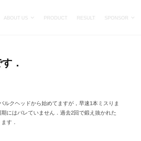
ABOUT US
PRODUCT
RESULT
SPONSOR
です．
バルクヘッドから始めてますが，早速1本ミスりま
同期にはバレていません．過去2回で鍛え抜かれた
ります．