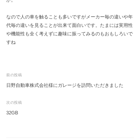
ェ
r
ク
m
なので人の車を触ることも多いですがメーカー毎の違いや年
ト
u
代毎の違いを見ることが出来て面白いです。たまには実用性
l
a
や機能性も全く考えずに趣味に振ってみるのもおもしろいで
すね
投
前の投稿
稿
日野自動車株式会社様にガレージを訪問いただきました
ナ
ビ
次の投稿
ゲ
32GB
ー
シ
ョ