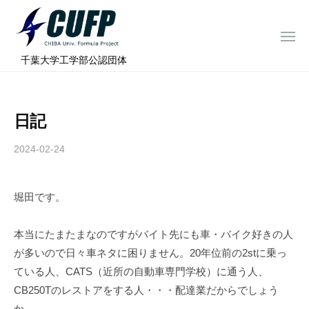
ー
コ
ミ
ン
ュ
メ
テ
ニ
ラ
千
ュ
⠀千葉大学工学部公認団体
ン
ー
プ
葉
ツ
ロ
大
へ
ジ
学
日記
ス
ェ
フ
ク
キ
2024-02-24
b
ト
ォ
ッ
y
ー
プ
c
ミ
堀田です。
h
ュ
i
ラ
b
本当にたまたまなのですがバイト先にも車・バイク好きの人
a
プ
が多いので日々車ネタに困りません。20年位前の2stに乗っ
-
ロ
ている人、CATS（近所の自動車専門学校）に通う人、
f
ジ
CB250Tのレストアをする人・・・配達業だからでしょう
o
か。