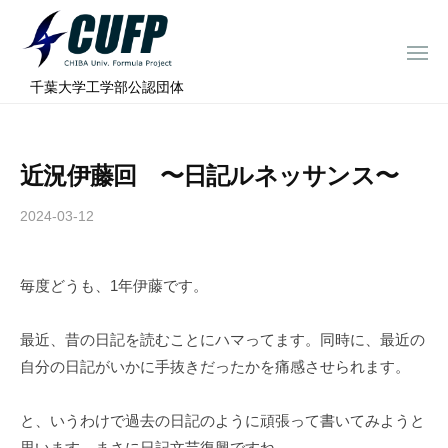
ー
コ
ミ
ン
ュ
メ
テ
ニ
ラ
千
ュ
⠀千葉大学工学部公認団体
ン
ー
プ
葉
ツ
ロ
大
へ
ジ
学
近況伊藤回 〜日記ルネッサンス〜
ス
ェ
フ
ク
キ
2024-03-12
b
ト
ォ
ッ
y
ー
プ
c
ミ
毎度どうも、1年伊藤です。
h
ュ
i
ラ
b
最近、昔の日記を読むことにハマってます。同時に、最近の
a
プ
自分の日記がいかに手抜きだったかを痛感させられます。
-
ロ
f
ジ
と、いうわけで過去の日記のように頑張って書いてみようと
o
思います。まさに日記文芸復興ですね。