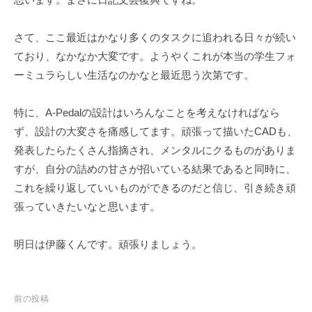
ェ
r
ク
m
さて、ここ最近はかなり多くのタスクに追われる日々が続い
ト
u
ており、なかなか大変です。ようやくこれが本当の学生フォ
l
a
ーミュラらしい生活なのかなと最近思う次第です。
特に、A-Pedalの設計はいろんなことを考えなければなら
ず、設計の大変さを痛感してます。頑張って描いたCADも、
発表したらたくさん指摘され、メンタルにクるものがありま
すが、自分の詰めの甘さが招いている結果であると同時に、
これを繰り返していいものができるのだと信じ、引き続き頑
張っていきたいなと思います。
明日は伊藤くんです。頑張りましょう。
投
前の投稿