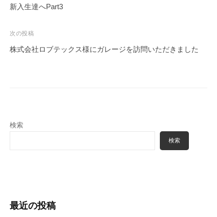
稿
新入生達へPart3
ナ
ビ
次の投稿
ゲ
株式会社ロブテックス様にガレージを訪問いただきました
ー
シ
ョ
ン
検索
検索
最近の投稿