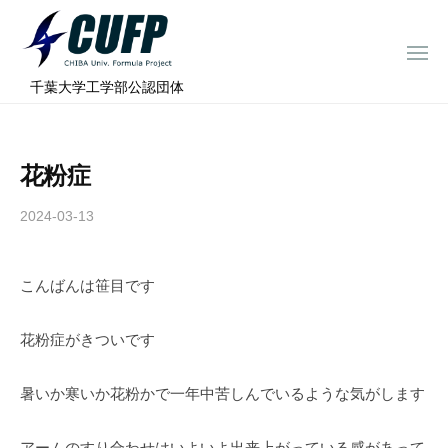
ー
コ
ミ
ン
ュ
メ
テ
ニ
ラ
千
ュ
⠀千葉大学工学部公認団体
ン
ー
プ
葉
ツ
ロ
大
へ
ジ
学
花粉症
ス
ェ
フ
ク
キ
2024-03-13
b
ト
ォ
ッ
y
ー
プ
c
ミ
こんばんは笹目です
h
ュ
i
ラ
b
花粉症がきついです
a
プ
-
ロ
暑いか寒いか花粉かで一年中苦しんでいるような気がします
f
ジ
o
アームのすり合わせはいよいよ出来上がっている感があって