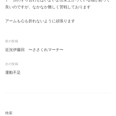
ェ
r
良いのですが、なかなか難しく苦戦しております
ク
m
ト
u
アームも心も折れないように頑張ります
l
a
投
前の投稿
稿
近況伊藤回 〜ささくれマーチ〜
ナ
ビ
次の投稿
ゲ
運動不足
ー
シ
ョ
ン
検索