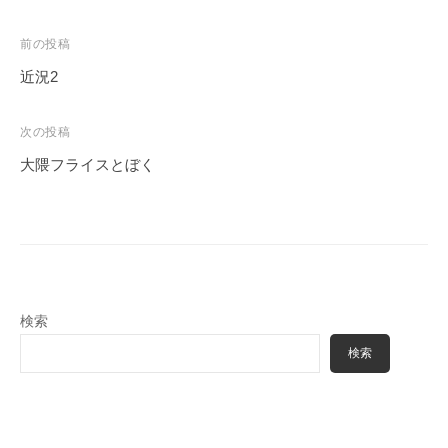
投
前の投稿
稿
近況2
ナ
ビ
次の投稿
ゲ
大隈フライスとぼく
ー
シ
ョ
ン
検索
検索