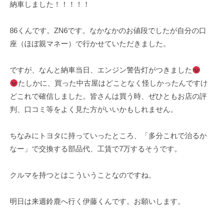
ェ
納車しました！！！！！
o
ク
r
ト
86くんです。ZN6です。なかなかのお値段でしたが自分の口
m
座（ほぼ親マネー）で行かせていただきました。
u
l
a
ですが、なんと納車当日、エンジン警告灯がつきました
たしかに、買った中古屋はどことなく怪しかったんですけ
どこれで確信しました。皆さんは買う時、ぜひともお店の評
判、口コミ等をよく見た方がいいかもしれません。
ちなみにトヨタに持っていったところ、「多分これで治るか
なー」で交換する部品代、工賃で7万するそうです。
クルマを持つとはこういうことなのですね。
明日は来週鈴鹿へ行く伊藤くんです。お願いします。