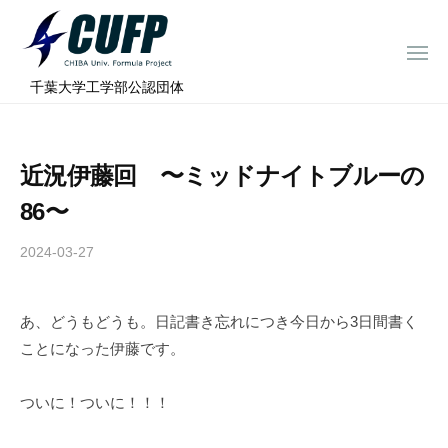
ー
コ
ミ
ン
ュ
メ
テ
ニ
ラ
千
ュ
⠀千葉大学工学部公認団体
ン
ー
プ
葉
ツ
ロ
大
へ
ジ
学
近況伊藤回 〜ミッドナイトブルーの
ス
ェ
フ
ク
キ
86〜
ト
ォ
ッ
ー
2024-03-27
b
プ
y
ミ
c
ュ
あ、どうもどうも。日記書き忘れにつき今日から3日間書く
h
ラ
ことになった伊藤です。
i
プ
b
ロ
a
ついに！ついに！！！
ジ
-
f