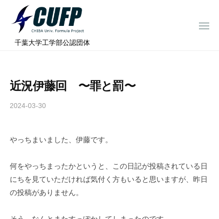
ー
コ
ミ
ン
ュ
メ
テ
ニ
ラ
千
ュ
⠀千葉大学工学部公認団体
ン
ー
プ
葉
ツ
ロ
大
へ
ジ
学
近況伊藤回 〜罪と罰〜
ス
ェ
フ
ク
キ
2024-03-30
b
ト
ォ
ッ
y
ー
プ
c
ミ
やっちまいました、伊藤です。
h
ュ
i
ラ
b
何をやっちまったかというと、この日記が投稿されている日
a
プ
にちを見ていただければ気付く方もいると思いますが、昨日
-
ロ
の投稿がありません。
f
ジ
o
そう、なんとまたすっぽかしてしまったのです。