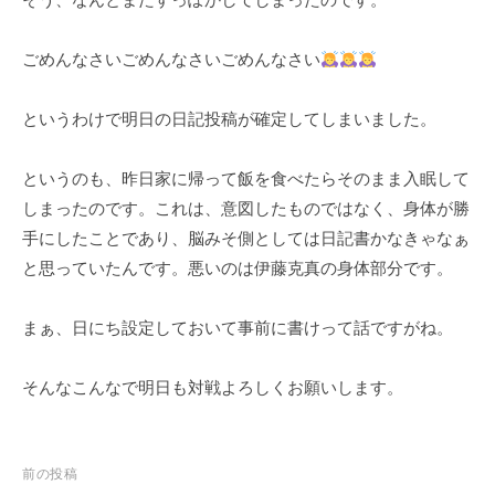
ェ
r
ク
m
ごめんなさいごめんなさいごめんなさい
ト
u
l
a
というわけで明日の日記投稿が確定してしまいました。
というのも、昨日家に帰って飯を食べたらそのまま入眠して
しまったのです。これは、意図したものではなく、身体が勝
手にしたことであり、脳みそ側としては日記書かなきゃなぁ
と思っていたんです。悪いのは伊藤克真の身体部分です。
まぁ、日にち設定しておいて事前に書けって話ですがね。
そんなこんなで明日も対戦よろしくお願いします。
投
前の投稿