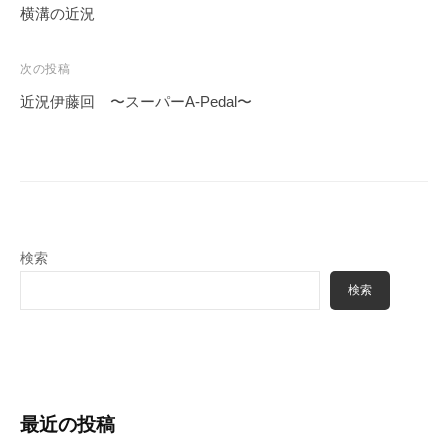
稿
横溝の近況
ナ
ビ
次の投稿
ゲ
近況伊藤回 〜スーパーA-Pedal〜
ー
シ
ョ
ン
検索
検索
最近の投稿