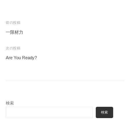
ェ
r
ク
m
ト
u
投
前の投稿
l
a
稿
一限材力
ナ
ビ
次の投稿
ゲ
Are You Ready?
ー
シ
ョ
ン
検索
検索