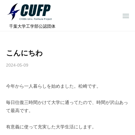
ー
コ
ミ
ン
ュ
メ
テ
ニ
ラ
千
ュ
⠀千葉大学工学部公認団体
ン
ー
プ
葉
ツ
ロ
大
へ
ジ
学
こんにちわ
ス
ェ
フ
ク
キ
2024-05-09
b
ト
ォ
ッ
y
ー
プ
c
ミ
今年から一人暮らしを始めました。松崎です。
h
ュ
i
ラ
b
毎日往復三時間かけて大学に通ってたので、時間が沢山あっ
a
プ
て最高です。
-
ロ
f
ジ
有意義に使って充実した大学生活にします。
o