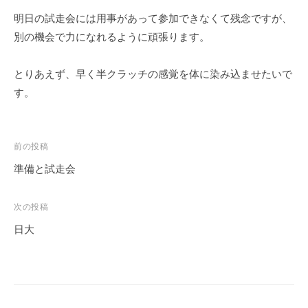
ェ
r
明日の試走会には用事があって参加できなくて残念ですが、
ク
m
別の機会で力になれるように頑張ります。
ト
u
l
a
とりあえず、早く半クラッチの感覚を体に染み込ませたいで
す。
投
前の投稿
稿
準備と試走会
ナ
ビ
次の投稿
ゲ
日大
ー
シ
ョ
ン