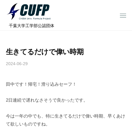
ー
コ
ミ
ン
ュ
メ
テ
ニ
ラ
千
ュ
⠀千葉大学工学部公認団体
ン
ー
プ
葉
ツ
ロ
大
へ
ジ
学
生きてるだけで偉い時期
ス
ェ
フ
ク
キ
2024-06-29
b
ト
ォ
ッ
y
ー
プ
c
ミ
田中です！帰宅！滑り込みセーフ！
h
ュ
i
ラ
b
2日連続で遅れなさそうで良かったです。
a
プ
-
ロ
今は一年の中でも、特に生きてるだけで偉い時期、早くあけ
f
ジ
て欲しいものですね。
o