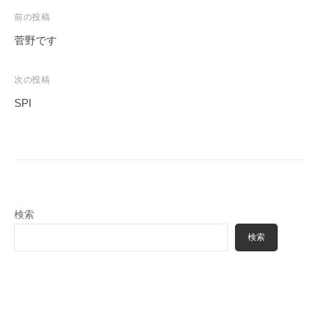
ェ
r
投
前の投稿
ク
m
稿
ト
菅野です
u
ナ
l
a
ビ
次の投稿
ゲ
SPI
ー
シ
ョ
ン
検索
検索