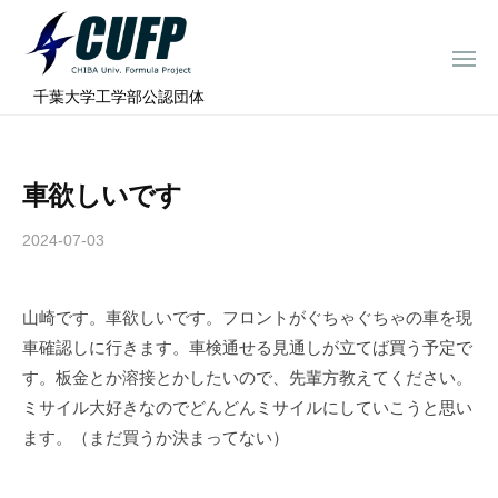
ー
コ
ミ
ン
ュ
メ
テ
ニ
ラ
千
ュ
⠀千葉大学工学部公認団体
ン
ー
プ
葉
ツ
ロ
大
へ
ジ
学
車欲しいです
ス
ェ
フ
ク
キ
2024-07-03
b
ト
ォ
ッ
y
ー
プ
c
ミ
山崎です。車欲しいです。フロントがぐちゃぐちゃの車を現
h
ュ
車確認しに行きます。車検通せる見通しが立てば買う予定で
i
ラ
b
す。板金とか溶接とかしたいので、先輩方教えてください。
a
プ
ミサイル大好きなのでどんどんミサイルにしていこうと思い
-
ロ
ます。（まだ買うか決まってない）
f
ジ
o