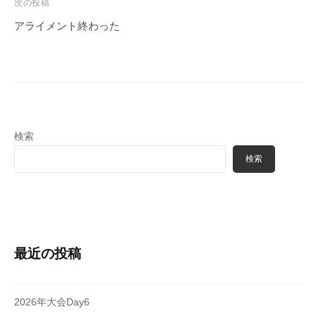
ェ
ビ
次の投稿
r
ク
ゲ
m
アライメント終わった
ト
ー
u
l
シ
a
ョ
ン
検索
検索
最近の投稿
2026年大会Day6