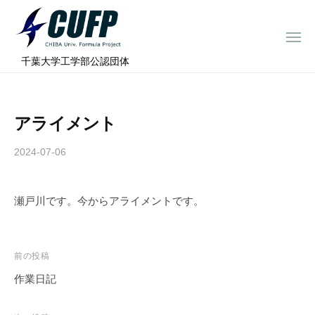
ー
コ
ミ
ン
ュ
メ
テ
ニ
ラ
千
ュ
⠀千葉大学工学部公認団体
ン
ー
プ
葉
ツ
ロ
大
へ
ジ
学
アライメント
ス
ェ
フ
ク
キ
2024-07-06
b
ト
ォ
ッ
y
ー
プ
c
ミ
瀬戸川です。今からアライメントです。
h
ュ
i
ラ
b
a
プ
投
前の投稿
-
ロ
稿
作業日記
f
ジ
ナ
o