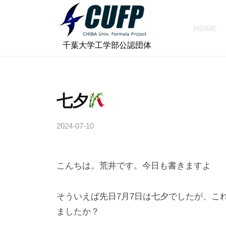
ォ
コ
ー
ン
HOME
ミ
テ
千
ュ
⠀千葉大学工学部公認団体
ン
ラ
葉
ツ
プ
大
へ
ロ
学
七夕
ス
ジ
フ
キ
ェ
2024-07-10
b
ォ
ッ
ク
y
プ
ー
ト
c
ミ
こんちは。荒井です。今日も書きますよ
h
ュ
i
ラ
b
そういえば先日7月7日は七夕でしたが、こ
a
プ
ましたか？
-