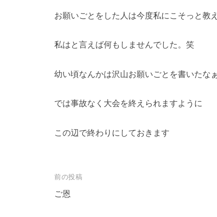
ロ
f
お願いごとをした人は今度私にこそっと教
ジ
o
ェ
r
私はと言えば何もしませんでした。笑
m
ク
u
ト
幼い頃なんかは沢山お願いごとを書いたな
l
a
では事故なく大会を終えられますように
この辺で終わりにしておきます
投
前の投稿
稿
ご恩
ナ