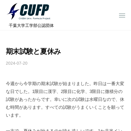
ー
コ
ミ
ン
ュ
メ
テ
ニ
ラ
千
ュ
⠀千葉大学工学部公認団体
ン
ー
プ
葉
ツ
ロ
大
へ
ジ
学
期末試験と夏休み
ス
ェ
フ
ク
キ
2024-07-20
b
ト
ォ
ッ
y
ー
プ
c
ミ
今週から今学期の期末試験が始まりました。昨日は一番大変
h
ュ
な日でした。1限目に漢字、2限目に化学、3限目に微積分の
i
ラ
b
試験があったからです。幸いに次の試験は水曜日なので、休
a
プ
む時間があります。すべての試験がうまくいくことを願って
-
ロ
います。
f
ジ
o
一方で、夏休みが始まるのが待ち遠しいです。1か月半イン