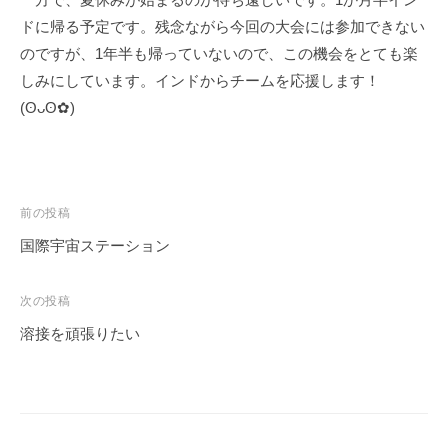
ェ
r
ドに帰る予定です。残念ながら今回の大会には参加できない
ク
m
のですが、1年半も帰っていないので、この機会をとても楽
ト
u
しみにしています。インドからチームを応援します！
l
a
(⁠ʘ⁠ᴗ⁠ʘ⁠✿⁠)
投
前の投稿
稿
国際宇宙ステーション
ナ
ビ
次の投稿
ゲ
溶接を頑張りたい
ー
シ
ョ
ン