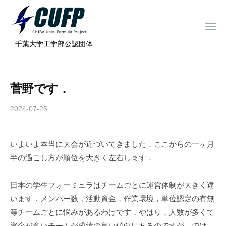
ー
コ
ミ
ン
ュ
メ
テ
ニ
ラ
千
ュ
⠀千葉大学工学部公認団体
ン
ー
プ
葉
ツ
ロ
大
へ
ジ
学
菅野です．
ス
ェ
フ
ク
キ
2024-07-25
b
ト
ォ
ッ
y
ー
プ
c
ミ
いよいよ本当に大会が近づいてきました．ここからの一ヶ月
h
ュ
半の過ごし方が順位を大きく左右します．
i
ラ
b
a
プ
日本の学生フォーミュラはチームごとに運営体制が大きく違
-
ロ
います．メンバー数，活動資金，作業環境，単位認定の有無
f
ジ
等チームごとに悩みがあるわけです．やはり，人数が多くて
o
資金が多いチームが成績の良い傾向にあるのですが，では，