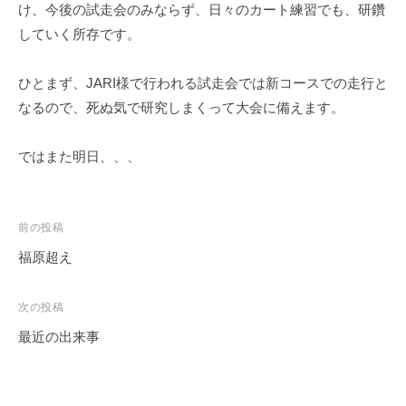
け、今後の試走会のみならず、日々のカート練習でも、研鑽
していく所存です。
ひとまず、JARI様で行われる試走会では新コースでの走行と
なるので、死ぬ気で研究しまくって大会に備えます。
ではまた明日、、、
投
前の投稿
稿
福原超え
ナ
ビ
次の投稿
ゲ
最近の出来事
ー
シ