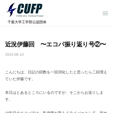
ー
コ
ミ
ン
ュ
メ
テ
ニ
ラ
千
ュ
⠀千葉大学工学部公認団体
ン
ー
プ
葉
ツ
ロ
大
へ
ジ
学
近況伊藤回 〜エコパ振り返り号②〜
ス
ェ
フ
ク
キ
2024-08-10
b
ト
ォ
ッ
y
ー
プ
c
ミ
こんにちは、日記の回数を一回消化したと思ったら二回増え
h
ュ
ていた伊藤です。
i
ラ
b
a
プ
本日はとあるところにいるのですが、そこからお送りしま
-
ロ
す。
f
ジ
o
び先日のエコパでは、私伊藤が新人ドライバーとして、初め