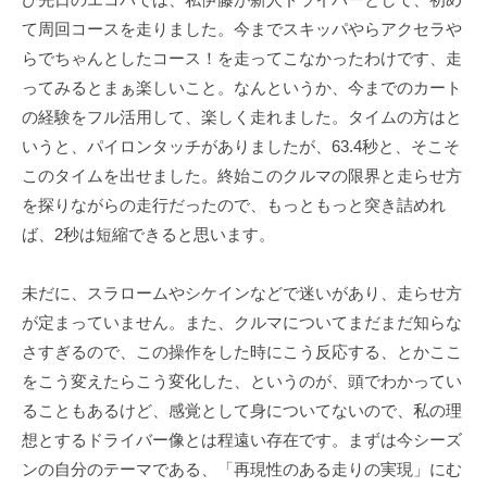
ェ
r
て周回コースを走りました。今までスキッパやらアクセラや
ク
m
らでちゃんとしたコース！を走ってこなかったわけです、走
ト
u
ってみるとまぁ楽しいこと。なんというか、今までのカート
l
a
の経験をフル活用して、楽しく走れました。タイムの方はと
いうと、パイロンタッチがありましたが、63.4秒と、そこそ
このタイムを出せました。終始このクルマの限界と走らせ方
を探りながらの走行だったので、もっともっと突き詰めれ
ば、2秒は短縮できると思います。
未だに、スラロームやシケインなどで迷いがあり、走らせ方
が定まっていません。また、クルマについてまだまだ知らな
さすぎるので、この操作をした時にこう反応する、とかここ
をこう変えたらこう変化した、というのが、頭でわかってい
ることもあるけど、感覚として身についてないので、私の理
想とするドライバー像とは程遠い存在です。まずは今シーズ
ンの自分のテーマである、「再現性のある走りの実現」にむ