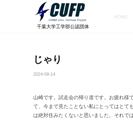
ォ
コ
ー
ン
HOME
ミ
テ
千
ュ
⠀千葉大学工学部公認団体
ン
ラ
葉
ツ
プ
大
へ
ロ
学
じゃり
ス
ジ
フ
キ
ェ
2024-08-14
b
ォ
ッ
ク
y
プ
ー
ト
c
ミ
山崎です。試走会の帰り道です。お疲れ様
h
ュ
i
て、今まで見たことない私にとってはとて
ラ
b
は絶対住みたくないと思いました。それで
a
プ
-