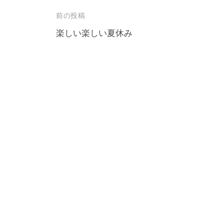
ロ
f
投
前の投稿
ジ
o
稿
楽しい楽しい夏休み
ェ
r
ナ
m
ク
u
ビ
ト
l
ゲ
a
ー
シ
ョ
ン