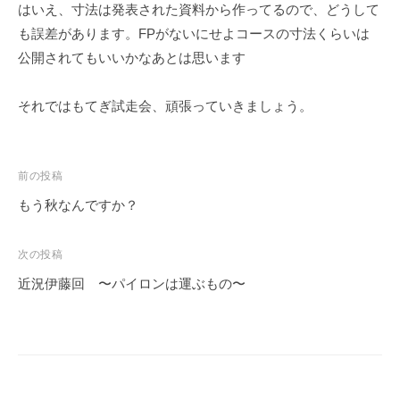
はいえ、寸法は発表された資料から作ってるので、どうして
も誤差があります。FPがないにせよコースの寸法くらいは
公開されてもいいかなあとは思います
それではもてぎ試走会、頑張っていきましょう。
投
前の投稿
稿
もう秋なんですか？
ナ
ビ
次の投稿
ゲ
近況伊藤回 〜パイロンは運ぶもの〜
ー
シ
ョ
ン