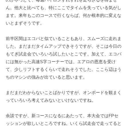
ェ
r
ん。他大と比べても、特にここでタイムを失っている気がし
ク
m
ます。来年もこのコースで行くならば、何か根本的に変えな
ト
u
いとまずそうです。
l
a
前半区間はエコパと似ていることもあり、スムーズに走れま
した。まだまだタイムアップできそうですが、そこは今日の
もてぎ試走会でいろいろ試したいとこです。加えて、エコパ
には無かった高速S字コーナーでは、エアロの恩恵を受け
て、少しリフトするくらいで走れそうでした。ここら辺はう
ちのマシンの強みが出ていると思います。
まだまだわからないことばかりですが、オンボードを観まく
っていろいろ考えてみないといけないですね。
余談ですが、新コースになるにあたって、本大会ではFPセ
ッションが欲しいところですね。いくら試走会で走ってると