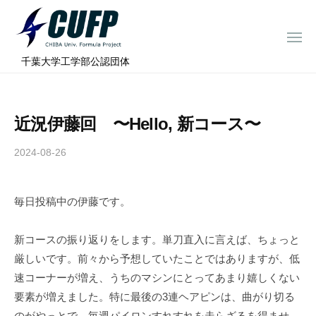
ー
コ
ミ
ン
ュ
メ
テ
ニ
ラ
千
ュ
⠀千葉大学工学部公認団体
ン
ー
プ
葉
ツ
ロ
大
へ
ジ
学
近況伊藤回 〜Hello, 新コース〜
ス
ェ
フ
ク
キ
2024-08-26
b
ト
ォ
ッ
y
ー
プ
c
ミ
毎日投稿中の伊藤です。
h
ュ
i
ラ
b
新コースの振り返りをします。単刀直入に言えば、ちょっと
a
プ
厳しいです。前々から予想していたことではありますが、低
-
ロ
速コーナーが増え、うちのマシンにとってあまり嬉しくない
f
ジ
要素が増えました。特に最後の3連ヘアピンは、曲がり切る
o
のがやっとで、毎週パイロンすれすれを走らざるを得ませ