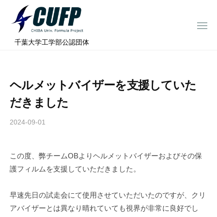
ー
コ
ミ
ン
ュ
メ
テ
ニ
ラ
千
ュ
⠀千葉大学工学部公認団体
ン
ー
プ
葉
ツ
ロ
大
へ
ジ
学
ヘルメットバイザーを支援していた
ス
ェ
フ
ク
キ
だきました
ト
ォ
ッ
ー
2024-09-01
b
プ
y
ミ
c
ュ
この度、弊チームOBよりヘルメットバイザーおよびその保
h
ラ
護フィルムを支援していただきました。
i
プ
b
ロ
a
早速先日の試走会にて使用させていただいたのですが、クリ
ジ
-
アバイザーとは異なり晴れていても視界が非常に良好でし
f