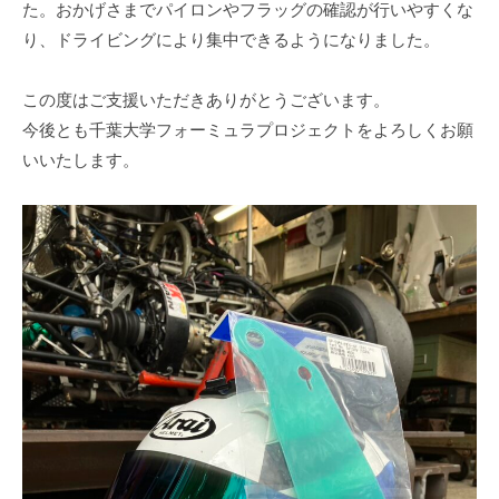
ェ
た。おかげさまでパイロンやフラッグの確認が行いやすくな
o
ク
り、ドライビングにより集中できるようになりました。
r
ト
m
この度はご支援いただきありがとうございます。
u
今後とも千葉大学フォーミュラプロジェクトをよろしくお願
l
a
いいたします。