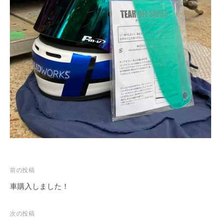
投
前の投稿
稿
車購入しました！
ナ
ビ
次の投稿