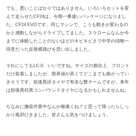
ェ
r
でも、悪いことばかりではありません。いろいろセットを変
ク
m
えて走らせたCF24は、今期一番速いパッケージになりまし
ト
u
た。CF24 EVOです。同じマシンで、こうも動きが変わるの
l
a
かと感動しながらドライブしてました。スラロームなんか今
までに体験したことのないほどのキビキビさで中学の頃唯一
得意だった反復横跳びを思い出しました。
それにしてもLC-0、いいですね。サイズの都合上、フロント
だけ装着しましたが、限界値が高くてどこまでも曲がってい
きそうです。前後異径タイヤで有名な弊チームですが、来年
は前後異径異コンパウンドタイヤになるかもしれませんね。
ちなみに撤収作業中なんか喉痛くね？と思って帰ったらしっ
かり風邪ひきました。皆さんも気をつけましょう。