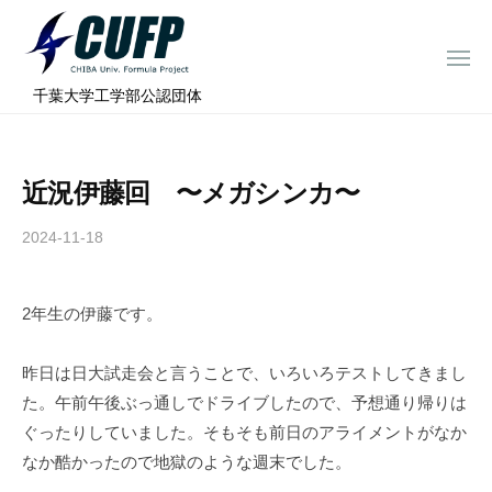
ー
コ
ミ
ン
ュ
メ
テ
ニ
ラ
千
ュ
⠀千葉大学工学部公認団体
ン
ー
プ
葉
ツ
ロ
大
へ
ジ
学
近況伊藤回 〜メガシンカ〜
ス
ェ
フ
ク
キ
2024-11-18
b
ト
ォ
ッ
y
ー
プ
c
ミ
2年生の伊藤です。
h
ュ
i
ラ
b
昨日は日大試走会と言うことで、いろいろテストしてきまし
a
プ
た。午前午後ぶっ通しでドライブしたので、予想通り帰りは
-
ロ
ぐったりしていました。そもそも前日のアライメントがなか
f
ジ
なか酷かったので地獄のような週末でした。
o