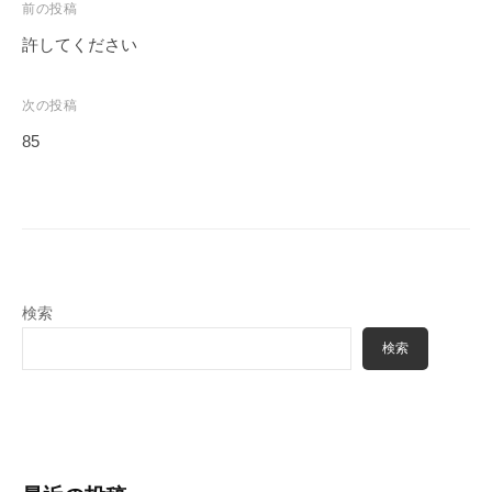
投
前の投稿
稿
許してください
ナ
ビ
次の投稿
ゲ
85
ー
シ
ョ
ン
検索
検索