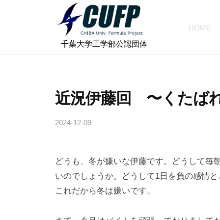
ォ
コ
ー
ン
HOME
ミ
テ
千
ュ
⠀千葉大学工学部公認団体
ン
ラ
葉
ツ
プ
大
へ
ロ
学
近況伊藤回 〜くたばれ
ス
ジ
フ
キ
ェ
2024-12-09
b
ォ
ッ
ク
y
プ
ー
ト
c
ミ
どうも、冬が嫌いな伊藤です。どうして毎
h
ュ
i
いのでしょうか。どうして1日を負の感情
ラ
b
これだから冬は嫌いです。
a
プ
-