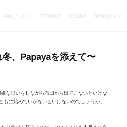
ABOUT US
PRODUCT
RESULT
SPONSOR
冬、Papayaを添えて〜
朝嫌な思いをしながら布団から出てこないといけな
とともに始めていかないといけないのでしょうか。