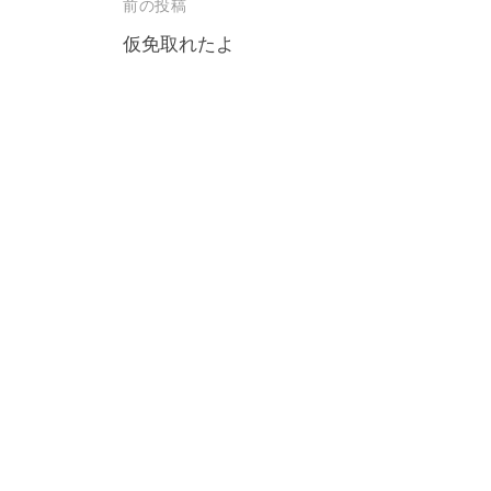
投
前の投稿
稿
仮免取れたよ
ナ
ビ
ゲ
ー
シ
ョ
ン