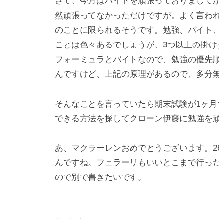
ロ
さて、今月はバイトを頑張っておりまして
f
然頑張ってなかっただけですが。よく言わ
ジ
o
のことに限られるそうです。勉強、バイト
ェ
r
ことは色々あるでしょうが、3つ以上の掛
m
ク
フォーミュラとバイトなので、勉強の優先
u
ト
んですけど、上記の原理があるので、多分
l
a
そんなことを言っていたら期末試験が1ヶ
できる方法を探してクローン伊藤に勉強を
あ、マクラーレンおめでとうございます。2
んですね。フェラーリもいいとこまで行っ
ので別で書きたいです。