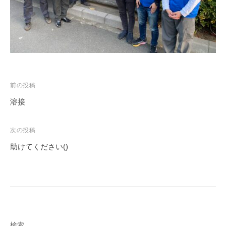
投
前の投稿
稿
溶接
ナ
ビ
次の投稿
ゲ
助けてください()
ー
シ
ョ
ン
検索