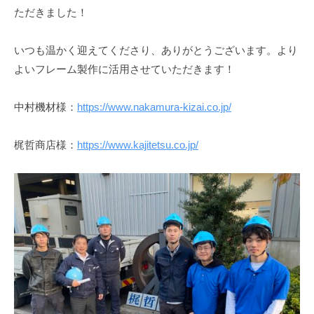
ェ
-
ただきました！
ク
f
ト
o
いつも温かく迎えてくださり、ありがとうございます。より
r
よいフレーム製作に活用させていただきます！
m
u
中村機材様：
https://www.nakamura-kizai.co.jp/
l
a
梶哲商店様：
https://www.kajitetsu.co.jp/