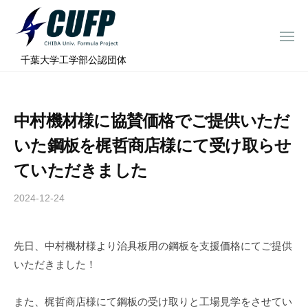
ー
コ
ミ
ン
ュ
メ
テ
ニ
ラ
千
ュ
⠀千葉大学工学部公認団体
ン
ー
プ
葉
ツ
ロ
大
へ
ジ
学
中村機材様に協賛価格でご提供いただ
ス
ェ
フ
ク
キ
いた鋼板を梶哲商店様にて受け取らせ
ト
ォ
ッ
ていただきました
ー
プ
ミ
2024-12-24
b
ュ
y
ラ
c
先日、中村機材様より治具板用の鋼板を支援価格にてご提供
h
プ
いただきました！
i
ロ
b
ジ
a
また、梶哲商店様にて鋼板の受け取りと工場見学をさせてい