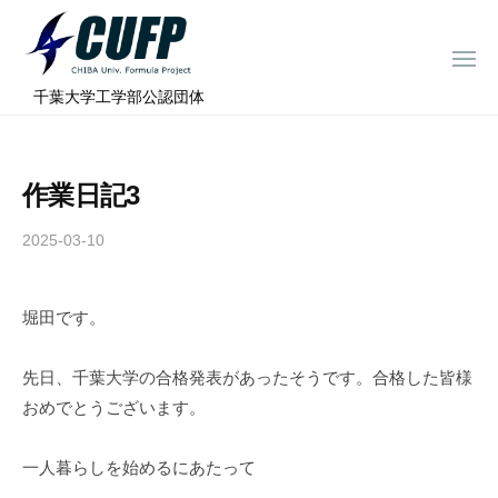
ー
コ
ミ
ン
ュ
メ
テ
ニ
ラ
千
ュ
⠀千葉大学工学部公認団体
ン
ー
プ
葉
ツ
ロ
大
へ
ジ
学
作業日記3
ス
ェ
フ
ク
キ
2025-03-10
b
ト
ォ
ッ
y
ー
プ
c
ミ
堀田です。
h
ュ
i
ラ
b
先日、千葉大学の合格発表があったそうです。合格した皆様
a
プ
おめでとうございます。
-
ロ
f
ジ
一人暮らしを始めるにあたって
o