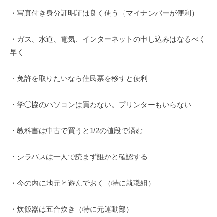
ェ
r
・写真付き身分証明証は良く使う（マイナンバーが便利）
ク
m
ト
u
・ガス、水道、電気、インターネットの申し込みはなるべく
l
a
早く
・免許を取りたいなら住民票を移すと便利
・学◯協のパソコンは買わない。プリンターもいらない
・教科書は中古で買うと1/2の値段で済む
・シラバスは一人で読まず誰かと確認する
・今の内に地元と遊んでおく（特に就職組）
・炊飯器は五合炊き（特に元運動部）