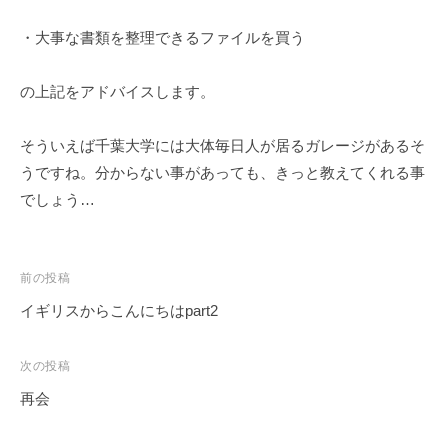
・大事な書類を整理できるファイルを買う
の上記をアドバイスします。
そういえば千葉大学には大体毎日人が居るガレージがあるそ
うですね。分からない事があっても、きっと教えてくれる事
でしょう…
投
前の投稿
稿
イギリスからこんにちはpart2
ナ
ビ
次の投稿
ゲ
再会
ー