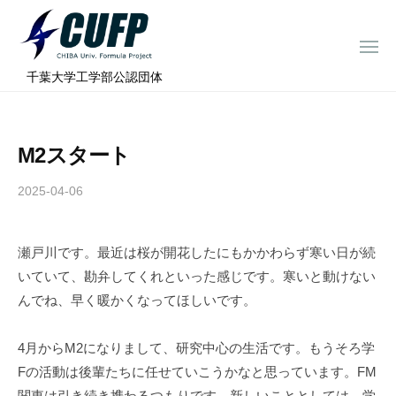
ー
コ
ミ
ン
ュ
メ
テ
ニ
ラ
千
ュ
⠀千葉大学工学部公認団体
ン
ー
プ
葉
ツ
ロ
大
へ
ジ
学
M2スタート
ス
ェ
フ
ク
キ
2025-04-06
b
ト
ォ
ッ
y
ー
プ
c
ミ
瀬戸川です。最近は桜が開花したにもかかわらず寒い日が続
h
ュ
いていて、勘弁してくれといった感じです。寒いと動けない
i
ラ
b
んでね、早く暖かくなってほしいです。
a
プ
-
ロ
4月からM2になりまして、研究中心の生活です。もうそろ学
f
ジ
Fの活動は後輩たちに任せていこうかなと思っています。FM
o
関東は引き続き携わるつもりです。新しいこととしては、学