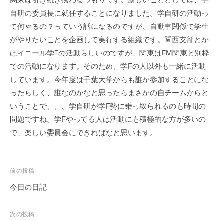
ェ
r
自研の委員長に就任することになりました。学自研の活動っ
ク
m
て何やるの？っていう話になるのですが、自動車関係で学生
ト
u
がやりたいことを企画して実行する組織です。関西支部とか
l
a
はイコール学Fの活動らしいのですが、関東はFM関東と別枠
での活動になります。そのため、学Fの人以外も一緒に活動
しています。今年度は千葉大学からも誰か参加することにな
ったらしく、誰なのかなと思ったらまさかの自チームからと
いうことで、、、学自研が学F勢に乗っ取られるのも時間の
問題ですね。学Fやってる人は活動にも積極的な方が多いの
で、楽しい委員会にできればなと思います。
投
前の投稿
稿
今日の日記
ナ
ビ
次の投稿