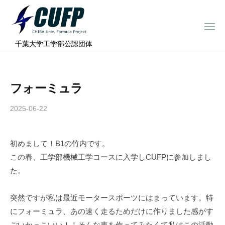
ー
コ
ミ
ン
ュ
メ
テ
ニ
ラ
千
ュ
⠀千葉大学工学部公認団体
ン
ー
プ
葉
ツ
ロ
大
へ
ジ
学
フォーミュラ
ス
ェ
フ
ク
キ
2025-06-22
b
ト
ォ
ッ
y
ー
プ
c
ミ
初めまして！B1の竹内です。
h
ュ
この春、工学部機械工学コースに入学しCUFPに参加しまし
i
ラ
b
た。
a
プ
-
ロ
突然ですが私は最近モータースポーツにはまっています。特
f
ジ
にフォーミュラ、あの速く走るためだけに作りました感がす
o
ごいかっこいい！！そんな車を作ってみたくて私はこの活動