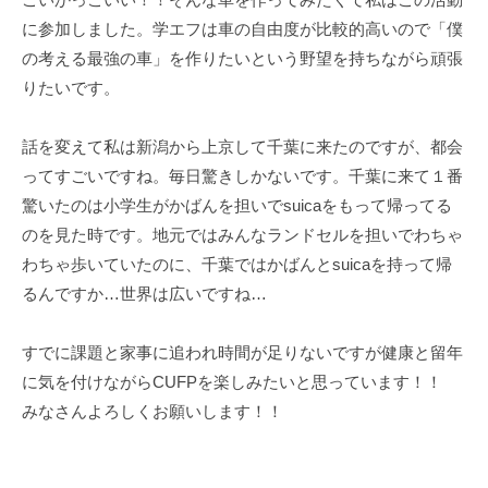
ェ
r
に参加しました。学エフは車の自由度が比較的高いので「僕
ク
m
の考える最強の車」を作りたいという野望を持ちながら頑張
ト
u
りたいです。
l
a
話を変えて私は新潟から上京して千葉に来たのですが、都会
ってすごいですね。毎日驚きしかないです。千葉に来て１番
驚いたのは小学生がかばんを担いでsuicaをもって帰ってる
のを見た時です。地元ではみんなランドセルを担いでわちゃ
わちゃ歩いていたのに、千葉ではかばんとsuicaを持って帰
るんですか…世界は広いですね…
すでに課題と家事に追われ時間が足りないですが健康と留年
に気を付けながらCUFPを楽しみたいと思っています！！
みなさんよろしくお願いします！！