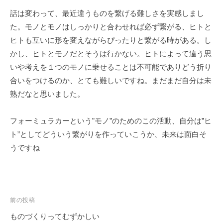
ェ
r
話は変わって、最近違うものを繋げる難しさを実感しまし
ク
m
た。モノとモノはしっかりと合わせれば必ず繋がる、ヒトと
ト
u
ヒトも互いに形を変えながらぴったりと繋がる時がある。し
l
a
かし、ヒトとモノだとそうは行かない。ヒトによって違う思
いや考えを１つのモノに乗せることは不可能でありどう折り
合いをつけるのか、とても難しいですね。まだまだ自分は未
熟だなと思いました。
フォーミュラカーという”モノ”のためのこの活動、自分は”ヒ
ト”としてどういう繋がりを作っていこうか、未来は面白そ
うですね
投
前の投稿
稿
ものづくりってむずかしい