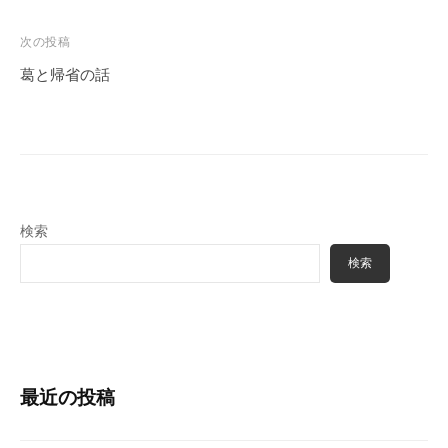
ナ
ビ
次の投稿
ゲ
葛と帰省の話
ー
シ
ョ
ン
検索
検索
最近の投稿