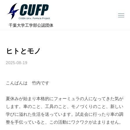
ー
コ
ミ
ン
ュ
メ
テ
ニ
ラ
千
ュ
⠀千葉大学工学部公認団体
ン
ー
プ
葉
ツ
ロ
大
へ
ジ
学
ヒトとモノ
ス
ェ
フ
ク
キ
2025-08-19
b
ト
ォ
ッ
y
ー
プ
c
ミ
こんばんは 竹内です
h
ュ
i
ラ
b
夏休みが始まり本格的にフォーミュラの人になってきた気が
a
プ
します。車のこと、工具のこと、モノづくりのこと、新しい
-
ロ
学びに溢れた生活を送っています。試走会に行ったり車の調
f
ジ
整を手伝っていると、この活動にワクワクが止まりません。
o