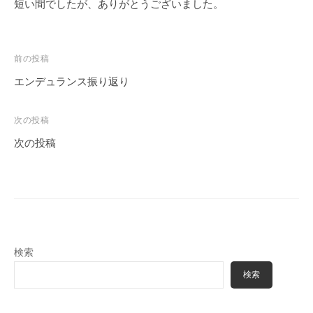
短い間でしたが、ありがとうございました。
投
前の投稿
稿
エンデュランス振り返り
ナ
ビ
次の投稿
ゲ
次の投稿
ー
シ
ョ
ン
検索
検索