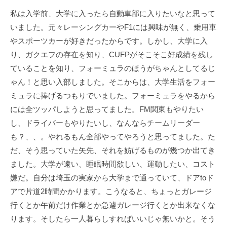
ェ
r
私は入学前、大学に入ったら自動車部に入りたいなと思って
ク
m
いました。元々レーシングカーやF1には興味が無く、乗用車
ト
u
やスポーツカーが好きだったからです。しかし、大学に入
l
a
り、ガクエフの存在を知り、CUFPがそこそこ好成績を残し
ていることを知り、フォーミュラのほうがちゃんとしてるじ
ゃん！と思い入部しました。そこからは、大学生活をフォー
ミュラに捧げるつもりでいました。フォーミュラをやるから
には全ツッパしようと思ってました。FM関東もやりたい
し、ドライバーもやりたいし、なんならチームリーダー
も？、、。やれるもん全部やってやろうと思ってました。た
だ、そう思っていた矢先、それを妨げるものが幾つか出てき
ました。大学が遠い、睡眠時間欲しい、運動したい、コスト
嫌だ。自分は埼玉の実家から大学まで通っていて、ドアtoド
アで片道2時間かかります。こうなると、ちょっとガレージ
行くとか午前だけ作業とか急遽ガレージ行くとか出来なくな
ります。そしたら一人暮らしすればいいじゃ無いかと。そう