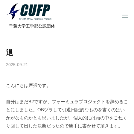
ー
コ
ミ
ン
ュ
メ
テ
ニ
ラ
千
ュ
⠀千葉大学工学部公認団体
ン
ー
プ
葉
ツ
ロ
大
へ
ジ
学
退
ス
ェ
フ
ク
キ
2025-09-21
b
ト
ォ
ッ
y
ー
プ
c
ミ
こんにちは戸張です。
h
ュ
i
ラ
b
自分はまだB2ですが、フォーミュラプロジェクトを辞めるこ
a
プ
とにしました。OBヅラして引退日記的なものを書くのはい
-
ロ
かがなものかとも思いましたが、個人的には頭の中をこねく
f
ジ
り回して出した決断だったので勝手に書かせて頂きます。
o