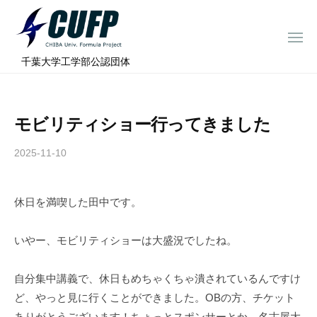
ー
コ
ミ
ン
ュ
メ
テ
ニ
ラ
千
ュ
⠀千葉大学工学部公認団体
ン
ー
プ
葉
ツ
ロ
大
へ
ジ
学
モビリティショー行ってきました
ス
ェ
フ
ク
キ
2025-11-10
b
ト
ォ
ッ
y
ー
プ
c
ミ
休日を満喫した田中です。
h
ュ
i
ラ
b
いやー、モビリティショーは大盛況でしたね。
a
プ
-
ロ
自分集中講義で、休日もめちゃくちゃ潰されているんですけ
f
ジ
ど、やっと見に行くことができました。OBの方、チケット
o
ありがとうございます！ちょっとスポンサーとか、名古屋大