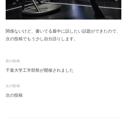
関係ないけど、書いてる最中に話したい話題ができたので、
次の投稿でもう少し自分語りします。
投
前の投稿
稿
千葉大学工学部祭が開催されました
ナ
ビ
次の投稿
ゲ
次の投稿
ー
シ
ョ
ン