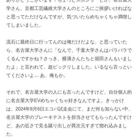
ェ
r
学さん、京都工芸繊維大学さんのところにご挨拶いければな
ク
m
と思ってただけなんですが、気づいたらめちゃくちゃ満喫し
ト
u
てしまいました。
l
a
流石に最終日に行ってんのは俺だけだよな、と思っていた
ら、名古屋大学さんに「なんで、千葉大学さんはバラバラで
くるんですかね？さっき、横溝さんたちと堀田さんもいまし
たよ」と言われて、超ビックリしました。いるなら言っとい
てくださいよ… あ、俺もか。
それで、名古屋大学の人にも言ったんですけど、自分個人的
に名古屋大学EVめちゃくちゃ好きなんですよ。きっかけ
は、2024年8月6日エコパ試走会にて、まだ何も知らない中、
名古屋大学のブレーキテストを担当させてもらったんですけ
ど、あの近さで見る蹴り出しが異次元すぎて惚れ込みまし
た。