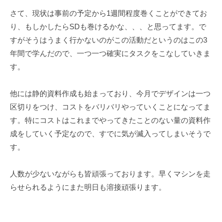
ェ
r
さて、現状は事前の予定から1週間程度巻くことができてお
ク
m
り、もしかしたらSDも巻けるかな、、、と思ってます。で
ト
u
すがそうはうまく行かないのがこの活動だというのはこの3
l
a
年間で学んだので、一つ一つ確実にタスクをこなしていきま
す。
他には静的資料作成も始まっており、今月でデザインは一つ
区切りをつけ、コストをバリバリやっていくことになってま
す。特にコストはこれまでやってきたことのない量の資料作
成をしていく予定なので、すでに気が滅入ってしまいそうで
す。
人数が少ないながらも皆頑張っております。早くマシンを走
らせられるようにまた明日も溶接頑張ります。