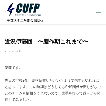
ー
コ
ミ
ン
ュ
メ
テ
ニ
ラ
千
ュ
⠀千葉大学工学部公認団体
ン
ー
プ
葉
ツ
ロ
大
へ
ジ
学
近況伊藤回 〜製作期これまで〜
ス
ェ
フ
ク
キ
2026-02-15
b
ト
ォ
ッ
y
ー
プ
c
ミ
伊藤です。
h
ュ
i
ラ
b
先日の溶接24h、結構反響いただいたようで来年もやれれば
a
プ
と思ってます。この時期はどうしてもSNS関係が滞りがちで
-
ロ
どのチームも情報をくれないので、先手を打って我々から発
f
ジ
信してみました。
o