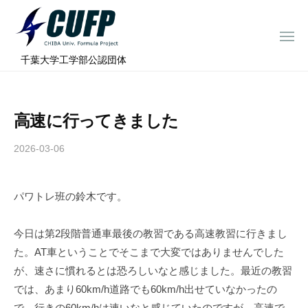
ー
コ
ミ
ン
ュ
メ
テ
ニ
ラ
千
ュ
⠀千葉大学工学部公認団体
ン
ー
プ
葉
ツ
ロ
大
へ
ジ
学
高速に行ってきました
ス
ェ
フ
ク
キ
2026-03-06
b
ト
ォ
ッ
y
ー
プ
c
ミ
パワトレ班の鈴木です。
h
ュ
i
ラ
b
今日は第2段階普通車最後の教習である高速教習に行きまし
a
プ
た。AT車ということでそこまで大変ではありませんでした
-
ロ
が、速さに慣れるとは恐ろしいなと感じました。最近の教習
f
ジ
では、あまり60km/h道路でも60km/h出せていなかったの
o
で、行きの60km/hは速いなと感じていたのですが、高速で