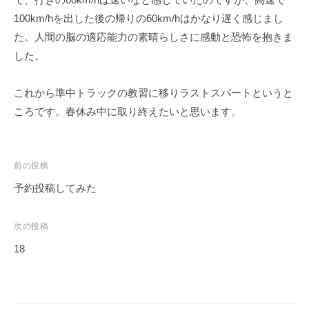
ェ
r
100km/hを出した後の帰りの60km/hはかなり遅く感じまし
ク
m
た。人間の脳の適応能力の素晴らしさに感動と恐怖を抱きま
ト
u
した。
l
a
これから準中トラックの教習に移りラストスパートというと
ころです。春休み中に取り終えたいと思います。
投
前の投稿
稿
予約投稿してみた
ナ
ビ
次の投稿
ゲ
18
ー
シ
ョ