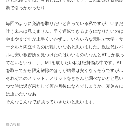
ェ
r
断で引っかかったり…
ク
m
ト
u
毎回のように免許を取りたいと言っている私ですが、いまだ
l
a
叶う未来は見えません。早く運転できるようになりたいのは
やまやまですが上手くいかず…。いろいろな意味で大学・サ
ークルと両立するのは難しいなあと思いました。親世代レベ
ルに安い教習所を見つけたのはいいもののなんとATしか扱っ
てないという、、、MTを取りたい私は絶賛悩み中です。AT
を取ってから限定解除のほうが結果は安くなりそうですが…
それぞれのメリットデメリットをきちんと調べないとと思い
つつ時は過ぎ果たして何か月後になるでしょうか。夏休みに
は通いたいなあ
そんなこんなで頑張っていきたいと思います。
投
前の投稿