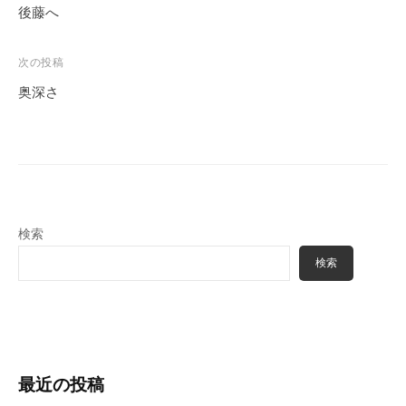
稿
後藤へ
ナ
ビ
次の投稿
ゲ
奥深さ
ー
シ
ョ
ン
検索
検索
最近の投稿