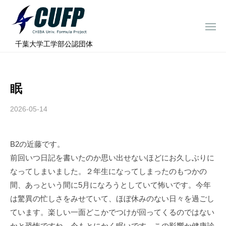
ー
コ
ミ
ン
ュ
メ
テ
ニ
ラ
千
ュ
⠀千葉大学工学部公認団体
ン
ー
プ
葉
ツ
ロ
大
へ
ジ
学
眠
ス
ェ
フ
ク
キ
2026-05-14
b
ト
ォ
ッ
y
ー
プ
c
ミ
B2の近藤です。
h
ュ
前回いつ日記を書いたのか思い出せないほどにお久しぶりに
i
ラ
b
なってしまいました。２年生になってしまったのもつかの
a
プ
間、あっという間に5月になろうとしていて怖いです。今年
-
ロ
は驚異の忙しさをみせていて、ほぼ休みのない日々を過ごし
f
ジ
ています。楽しい一面どこかでつけが回ってくるのではない
o
かと恐怖ですね。今もとにかく眠いです、この影響か健康診