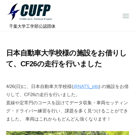
ー
コ
ミ
ン
ュ
メ
テ
ニ
ラ
千
ュ
⠀千葉大学工学部公認団体
ン
ー
プ
葉
ツ
ロ
大
へ
ジ
学
日本自動車大学校様の施設をお借りし
ス
ェ
フ
ク
キ
て、CF26の走行を行いました
ト
ォ
ッ
ー
プ
ミ
4/26(日)に、日本自動車大学校様(
@NATS_info
) の施設をお借
ュ
りして、CF26の走行を行いました。
ラ
直線や定常円のコースを設けてデータ収集・車両セッティン
プ
グ・ドライバー練習を行い、課題を多く見つけることができ
ロ
ました。 車両はこれからもどんどん強くなります！
ジ