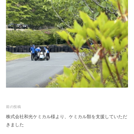
ェ
ク
ト
投
前の投稿
稿
株式会社和光ケミカル様より、ケミカル類を支援していただ
ナ
きました
ビ