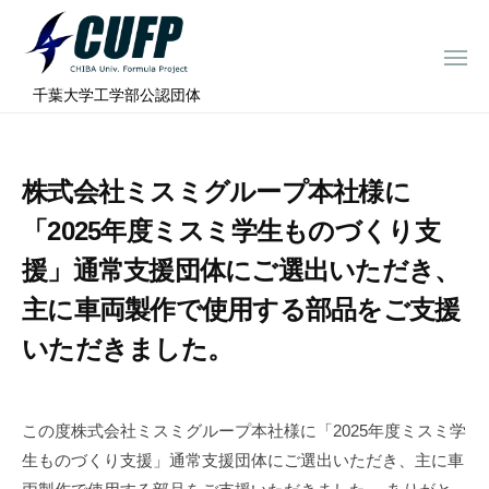
ー
コ
ミ
ン
ュ
メ
テ
ニ
ラ
千
ュ
⠀千葉大学工学部公認団体
ン
ー
プ
葉
ツ
ロ
大
へ
ジ
学
株式会社ミスミグループ本社様に
ス
ェ
フ
ク
キ
「2025年度ミスミ学生ものづくり支
ト
ォ
ッ
援」通常支援団体にご選出いただき、
ー
プ
主に車両製作で使用する部品をご支援
ミ
ュ
いただきました。
ラ
プ
ロ
この度株式会社ミスミグループ本社様に「2025年度ミスミ学
ジ
生ものづくり支援」通常支援団体にご選出いただき、主に車