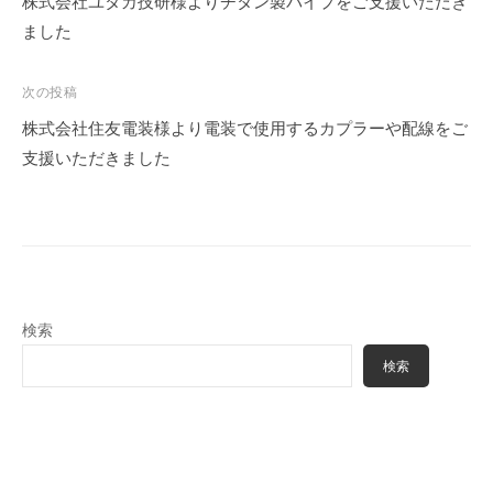
株式会社ユタカ技研様よりチタン製パイプをご支援いただき
ナ
ました
ビ
ゲ
次の投稿
ー
株式会社住友電装様より電装で使用するカプラーや配線をご
シ
支援いただきました
ョ
ン
検索
検索