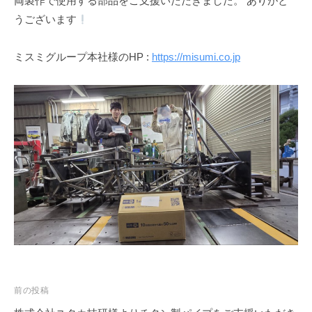
ェ
両製作で使用する部品をご支援いただきました。 ありがと
うございます
ク
ト
ミスミグループ本社様のHP :
https://misumi.co.jp
投
前の投稿
稿