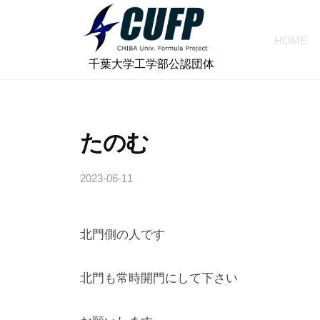
ォ
コ
ー
ン
HOME
ミ
テ
千
ュ
⠀千葉大学工学部公認団体
ン
ラ
葉
ツ
プ
大
へ
ロ
学
たのむ
ス
ジ
フ
キ
ェ
2023-06-11
b
ォ
ッ
ク
y
プ
ー
ト
c
ミ
北門側の人です
h
ュ
i
ラ
b
北門も常時開門にして下さい
a
プ
-