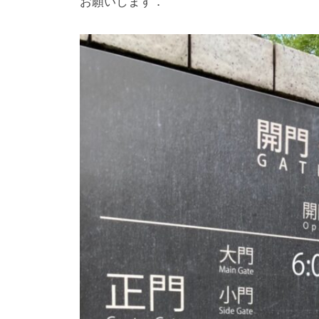
ロ
お願いします．
f
ジ
o
ェ
r
m
ク
u
ト
l
a