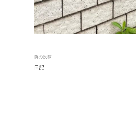
投
前の投稿
稿
日記
ナ
ビ
ゲ
ー
シ
ョ