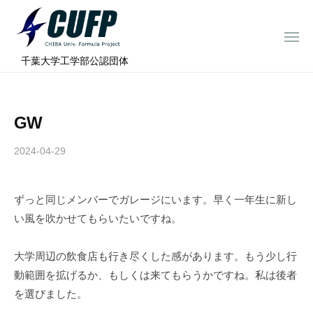
ー
コ
ミ
ン
ュ
メ
テ
ニ
ラ
千
ュ
⠀千葉大学工学部公認団体
ン
ー
プ
葉
ツ
ロ
大
へ
ジ
学
GW
ス
ェ
フ
ク
キ
2024-04-29
b
ト
ォ
ッ
y
ー
プ
c
ミ
ずっと同じメンバーでガレージにいます。早く一年生に新し
h
ュ
い風を吹かせてもらいたいですね。
i
ラ
b
a
プ
大学周辺の飲食店も行き尽くした感があります。もう少し行
-
ロ
動範囲を拡げるか、もしくは来てもらうかですね。私は後者
f
ジ
を選びました。
o