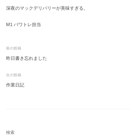
ェ
r
深夜のマックデリバリーが美味すぎる。
ク
m
ト
u
M1 パワトレ担当
l
a
投
前の投稿
稿
昨日書き忘れました
ナ
ビ
次の投稿
ゲ
作業日記
ー
シ
ョ
ン
検索