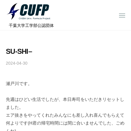
ー
コ
ミ
ン
ュ
メ
テ
ニ
ラ
千
ュ
⠀千葉大学工学部公認団体
ン
ー
プ
葉
ツ
ロ
大
へ
ジ
学
SU-SHI–
ス
ェ
フ
ク
キ
2024-04-30
b
ト
ォ
ッ
y
ー
プ
c
ミ
瀬戸川です。
h
ュ
i
ラ
b
先週はひどい生活でしたが、本日寿司をいただきリセットし
a
プ
ました。
-
ロ
エア抜きをやってくれたみんなにも差し入れ喜んでもらえて
f
ジ
何よりです(H君の帰宅時間には間に合いませんでした、ごめ
o
んね)。