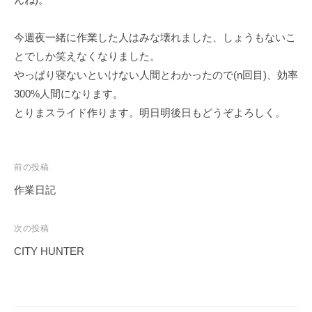
ェ
r
ク
m
今週夜一緒に作業した人はみな壊れました、しょうもないこ
ト
u
とでしか笑えなくなりました。
l
a
やっぱり寝ないといけない人間とわかったので(n回目)、効率
300%人間になります。
とりまスライド作ります。明日明後日もどうぞよろしく。
投
前の投稿
稿
作業日記
ナ
ビ
次の投稿
ゲ
CITY HUNTER
ー
シ
ョ