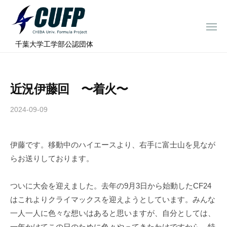
ー
コ
ミ
ン
ュ
メ
テ
ニ
ラ
千
ュ
⠀千葉大学工学部公認団体
ン
ー
プ
葉
ツ
ロ
大
へ
ジ
学
近況伊藤回 〜着火〜
ス
ェ
フ
ク
キ
2024-09-09
b
ト
ォ
ッ
y
ー
プ
c
ミ
伊藤です。移動中のハイエースより、右手に富士山を見なが
h
ュ
らお送りしております。
i
ラ
b
a
プ
ついに大会を迎えました。去年の9月3日から始動したCF24
-
ロ
はこれよりクライマックスを迎えようとしています。みんな
f
ジ
一人一人に色々な想いはあると思いますが、自分としては、
o
一年かけてこの日のために色々やってきたわけですから、特