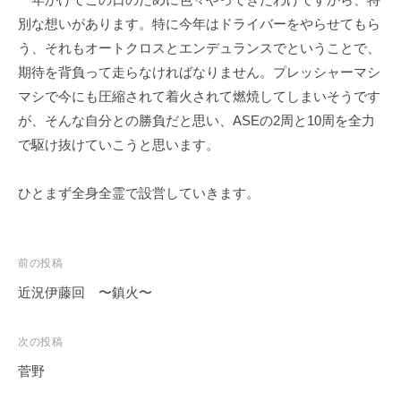
ェ
r
別な想いがあります。特に今年はドライバーをやらせてもら
ク
m
う、それもオートクロスとエンデュランスでということで、
ト
u
期待を背負って走らなければなりません。プレッシャーマシ
l
a
マシで今にも圧縮されて着火されて燃焼してしまいそうです
が、そんな自分との勝負だと思い、ASEの2周と10周を全力
で駆け抜けていこうと思います。
ひとまず全身全霊で設営していきます。
投
前の投稿
稿
近況伊藤回 〜鎮火〜
ナ
ビ
次の投稿
ゲ
菅野
ー